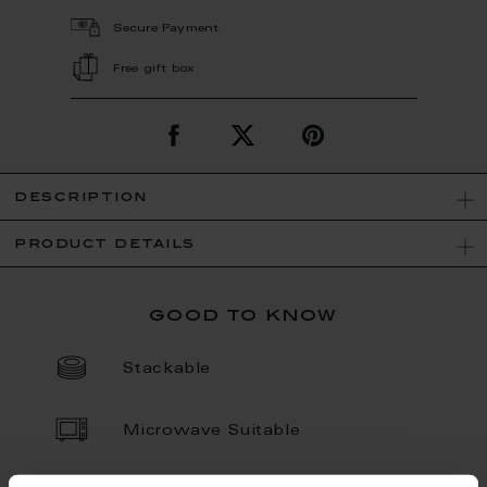
Secure Payment
Free gift box
description
product details
good to know
Stackable
Microwave Suitable
Porcelain - Handmade in