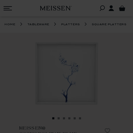
home
tableware
platters
square platters
MEISSEN®