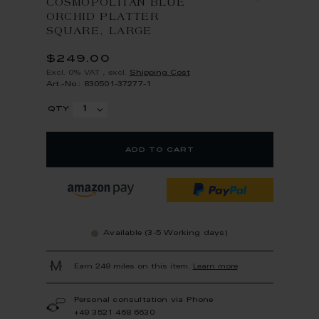
COSMOPOLITAN BLUE
ORCHID PLATTER
SQUARE, LARGE
$249.00
Excl. 0% VAT
,
excl.
Shipping Cost
Art.-No.: 830501-37277-1
qty
add to cart
Available (3-5 Working days)
Earn 249 miles on this item.
Learn more
Personal consultation via Phone
+49 3521 468 6630