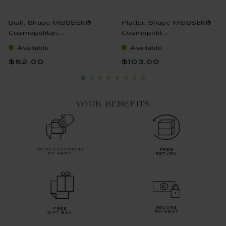
Dish, Shape MEISSEN®
Platter, Shape MEISSEN®
Cosmopolitan,...
Cosmopolit...
Available
Available
$62.00
$103.00
YOUR BENEFITS
packed securely
free
by hand
return
secure
free
payment
gift box