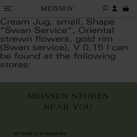
Cream Jug, small, Shape
"Swan Service", Oriental
strewn flowers, gold rim
(Swan service), V 0,15 l can
be found at the following
stores:
MEISSEN STORES
NEAR YOU
store category