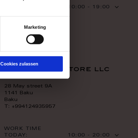
WORK TIME
TODAY:
10:00 - 19:00
CONTACT:
Marketing
Cookies zulassen
royal home store llc
28 May street 9A
1141 Baku
Baku
T: +994124935957
WORK TIME
TODAY:
10:00 - 20:00