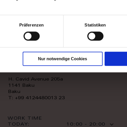
WORK TIME
TODAY:
11:00 - 20:00
CONTACT:
Präferenzen
Statistiken
Nur notwendige Cookies
royal home store llc
H. Cavid Avenue 205a
1141 Baku
Baku
T: +99 4124480013 23
WORK TIME
TODAY:
10:00 - 20:00