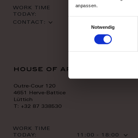
anpassen.
WORK TIME
TODAY:
10:00 - 18:00
Einwilligungsauswahl
CONTACT:
Notwendig
house of art
Outre-Cour 120
4651 Herve-Battice
Lüttich
T: +32 87 338530
WORK TIME
TODAY:
11:00 - 18:00