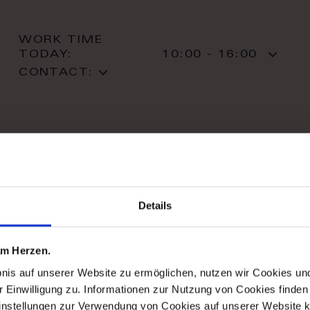
WORK TIME
TODAY:
10:00 - 16:00
CONTACT:
stil haus design-studio
Details
Striletska str. 4
01025 Kiev
Kiev
 am Herzen.
T: +38 044 490 71 63
bnis auf unserer Website zu ermöglichen, nutzen wir Cookies u
r Einwilligung zu. Informationen zur Nutzung von Cookies finden 
instellungen zur Verwendung von Cookies auf unserer Website k