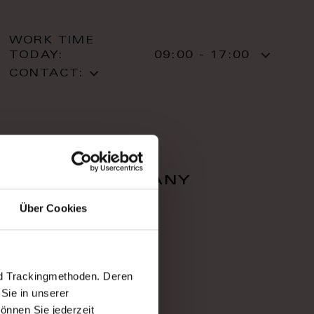
WORK TIME
TODAY:
09:00 - 17:00
CONTACT:
falcon company
Über Cookies
Zahradnì 616/1
36001 Karlovy Vary
Karlovy Vary
T: +420 353 220 05
nd Trackingmethoden. Deren
Sie in unserer
önnen Sie jederzeit