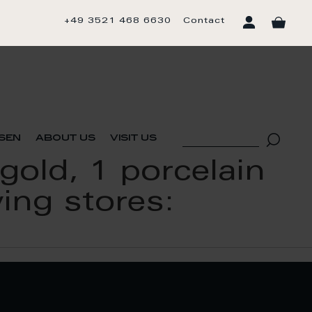
+49 3521 468 6630
Contact
sen
about us
visit us
 gold, 1 porcelain
ing stores: