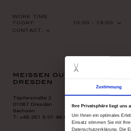
WORK TIME
TODAY:
10:00 - 19:00
CONTACT:
meissen outlet
dresden
Zustimmung
Töpferstraße 2
01067 Dresden
Ihre Privatsphäre liegt uns
Sachsen
Um Ihnen ein optimales Erle
T: +49 351 5 01 48 06
Einsatz stimmen Sie mit Ihre
Datenschutzerklärung. Die E