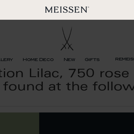
remeis
llery
Home Deco
New
Gifts
tion Lilac, 750 rose
found at the follow