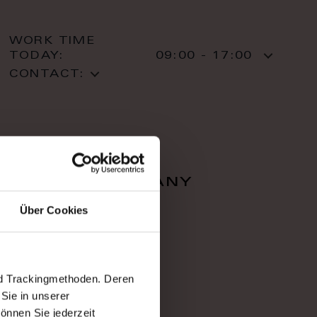
WORK TIME
TODAY:
09:00 - 17:00
CONTACT:
falcon company
Über Cookies
Zahradnì 616/1
36001 Karlovy Vary
Karlovy Vary
T: +420 353 220 05
nd Trackingmethoden. Deren
Sie in unserer
önnen Sie jederzeit