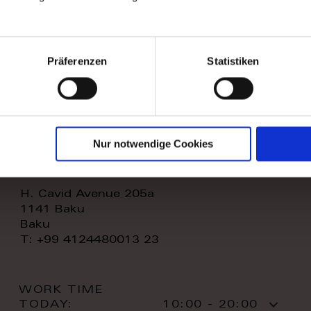
WORK TIME
TODAY:
11:00 - 20:00
CONTACT:
Präferenzen
Statistiken
Nur notwendige Cookies
royal home store llc
H. Cavid Avenue 205a
1141 Baku
Baku
T: +99 4124480013 23
WORK TIME
TODAY:
10:00 - 20:00