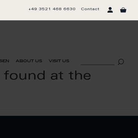
+49 3521 468 6630
Contact
sen
about us
visit us
 found at the