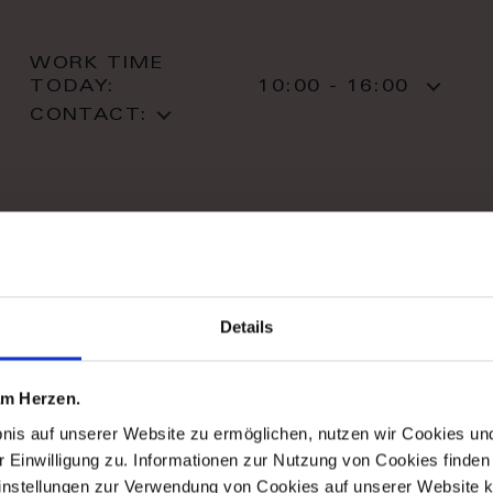
WORK TIME
TODAY:
10:00 - 16:00
CONTACT:
stil haus design-studio
Details
Striletska str. 4
01025 Kiev
Kiev
 am Herzen.
T: +38 044 490 71 63
bnis auf unserer Website zu ermöglichen, nutzen wir Cookies u
r Einwilligung zu. Informationen zur Nutzung von Cookies finden 
instellungen zur Verwendung von Cookies auf unserer Website k