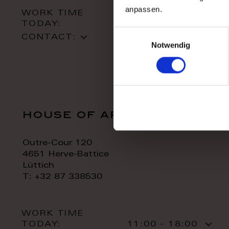
anpassen.
WORK TIME
TODAY:
10:00 - 18:00
Einwilligungsauswahl
CONTACT:
Notwendig
house of art
Outre-Cour 120
4651 Herve-Battice
Lüttich
T: +32 87 338530
WORK TIME
TODAY:
11:00 - 18:00