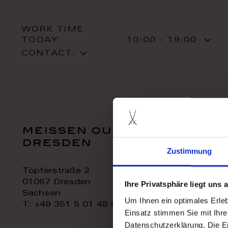
WORK TIME
TODAY:
10:00 - 19:00
CONTACT:
meissen outlet
dresden
Zustimmung
Töpferstraße 2
01067 Dresden
Ihre Privatsphäre liegt uns
Sachsen
Um Ihnen ein optimales Erle
T: +49 351 5 01 48 06
Einsatz stimmen Sie mit Ihre
Datenschutzerklärung. Die E