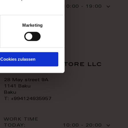
WORK TIME
TODAY:
10:00 - 19:00
CONTACT:
Marketing
Cookies zulassen
royal home store llc
28 May street 9A
1141 Baku
Baku
T: +994124935957
WORK TIME
TODAY:
10:00 - 20:00