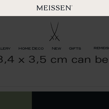
remeis
llery
Home Deco
New
Gifts
,4 x 3,5 cm can be