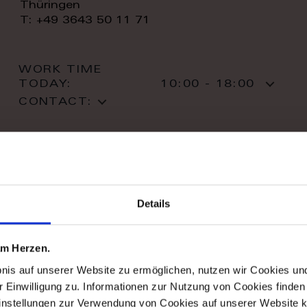
Thüringen
T: +49 3643 50 11 71
WORK TIME
TODAY:
10:00 - 18:00
CONTACT:
Details
stil haus design-studio
Striletska str. 4
 am Herzen.
01025 Kiev
bnis auf unserer Website zu ermöglichen, nutzen wir Cookies u
Kiev
r Einwilligung zu. Informationen zur Nutzung von Cookies finden 
T: +38 044 490 71 63
instellungen zur Verwendung von Cookies auf unserer Website k