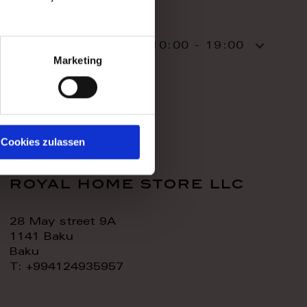
WORK TIME
TODAY:
10:00 - 19:00
Marketing
CONTACT:
Cookies zulassen
royal home store llc
28 May street 9A
1141 Baku
Baku
T: +994124935957