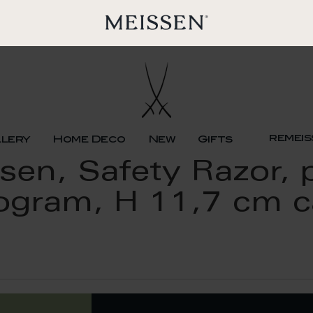
remeis
llery
Home Deco
New
Gifts
en, Safety Razor, p
gram, H 11,7 cm ca