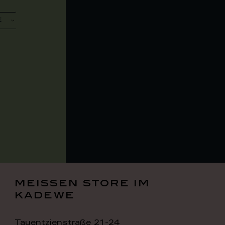
meissen store im
kadewe
Tauentzienstraße 21-24