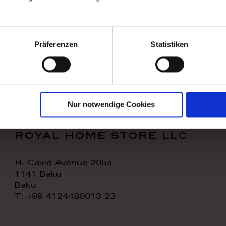
WORK TIME
TODAY:
11:00 - 20:00
Präferenzen
Statistiken
CONTACT:
Nur notwendige Cookies
royal home store llc
H. Cavid Avenue 205a
1141 Baku
Baku
T: +99 4124480013 23