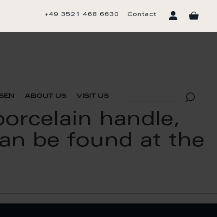
+49 3521 468 6630
Contact
sen
about us
visit us
orcelain handle,
n be found at the