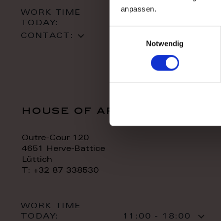
anpassen.
WORK TIME
TODAY:
10:00 - 18:00
Einwilligungsauswahl
CONTACT:
Notwendig
house of art
Outre-Cour 120
4651 Herve-Battice
Lüttich
T: +32 87 338530
WORK TIME
TODAY:
11:00 - 18:00