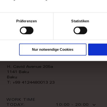
WORK TIME
TODAY:
11:00 - 20:00
CONTACT:
Präferenzen
Statistiken
Nur notwendige Cookies
royal home store llc
H. Cavid Avenue 205a
1141 Baku
Baku
T: +99 4124480013 23
WORK TIME
TODAY:
10:00 - 20:00