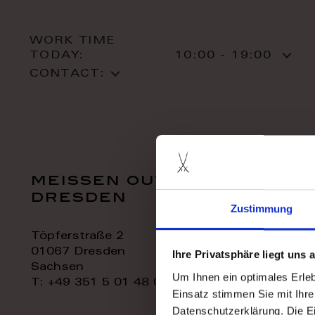
WORK TIME
TODAY:
10:00 - 19:00
CONTACT:
meissen outlet
dresden
Zustimmung
Töpferstraße 2
01067 Dresden
Ihre Privatsphäre liegt uns
Sachsen
Um Ihnen ein optimales Erle
T: +49 351 5 01 48 06
Einsatz stimmen Sie mit Ihre
Datenschutzerklärung. Die E