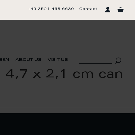
+49 3521 468 6630
Contact
sen
about us
visit us
, 4,7 x 2,1 cm can