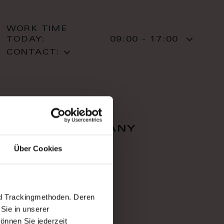
WORK TIME
TODAY:
09:00 - 17:00
CONTACT:
falcon company
Über Cookies
Zahradnì 616/1
36001 Karlovy Vary
Karlovy Vary
T: +420 353 220 05
nd Trackingmethoden. Deren
Sie in unserer
önnen Sie jederzeit