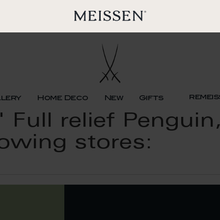
remeis
llery
Home Deco
New
Gifts
Full relief Penguin
lowing stores: