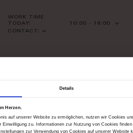
WORK TIME
TODAY:
10:00 - 18:00
CONTACT:
stil haus design-studio
Details
Striletska str. 4
01025 Kiev
Kiev
 am Herzen.
T: +38 044 490 71 63
bnis auf unserer Website zu ermöglichen, nutzen wir Cookies u
r Einwilligung zu. Informationen zur Nutzung von Cookies finden 
instellungen zur Verwendung von Cookies auf unserer Website k