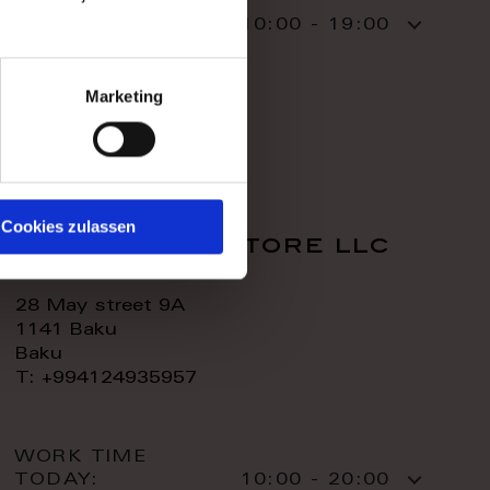
WORK TIME
TODAY:
10:00 - 19:00
CONTACT:
Marketing
Cookies zulassen
royal home store llc
28 May street 9A
1141 Baku
Baku
T: +994124935957
WORK TIME
TODAY:
10:00 - 20:00