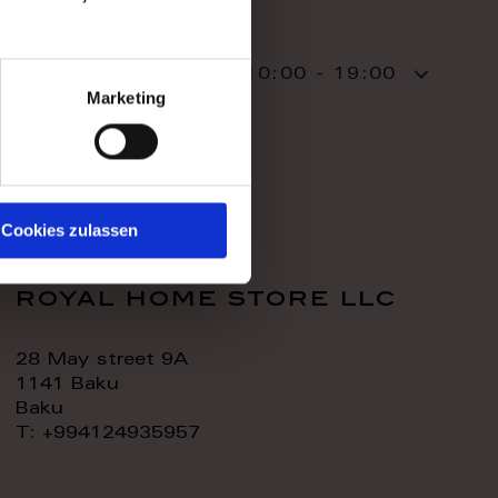
WORK TIME
TODAY:
10:00 - 19:00
Marketing
CONTACT:
Cookies zulassen
royal home store llc
28 May street 9A
1141 Baku
Baku
T: +994124935957