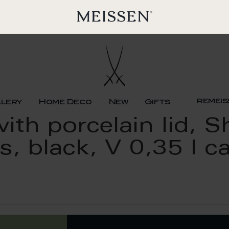
remeis
llery
Home Deco
New
Gifts
ith porcelain lid, 
, black, V 0,35 l c