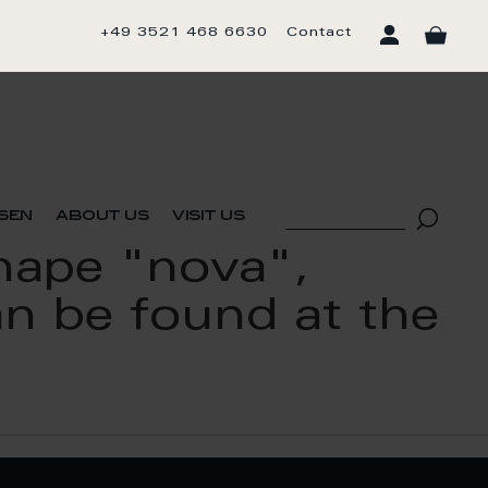
+49 3521 468 6630
Contact
sen
about us
visit us
Shape "nova",
an be found at the