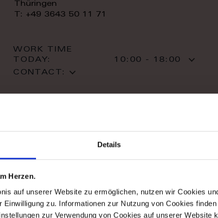
Thüringen
T: +49 3643 50 11 71
WORK TIME
TODAY:
10:00 - 18:00
CONTACT:
Details
stil haus design-studio
Striletska str. 4
 am Herzen.
01025 Kiev
bnis auf unserer Website zu ermöglichen, nutzen wir Cookies u
Kiev
r Einwilligung zu. Informationen zur Nutzung von Cookies finden 
T: +38 044 490 71 63
instellungen zur Verwendung von Cookies auf unserer Website k