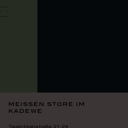
meissen store im
kadewe
Tauentzienstraße 21-24