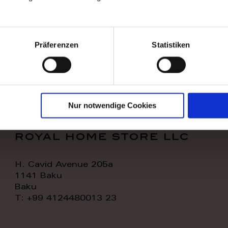
WORK TIME
TODAY:
11:00 - 20:00
Präferenzen
Statistiken
CONTACT:
Nur notwendige Cookies
royal home store llc
H. Cavid Avenue 205a
1141 Baku
Baku
T: +99 4124480013 23