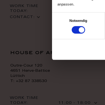
anpassen.
WORK TIME
TODAY:
10:00 - 18:00
Einwilligungsauswahl
CONTACT:
Notwendig
house of art
Outre-Cour 120
4651 Herve-Battice
Lüttich
T: +32 87 338530
WORK TIME
TODAY:
11:00 - 18:00