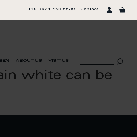
+49 3521 468 6630
Contact
sen
about us
visit us
lain white can be