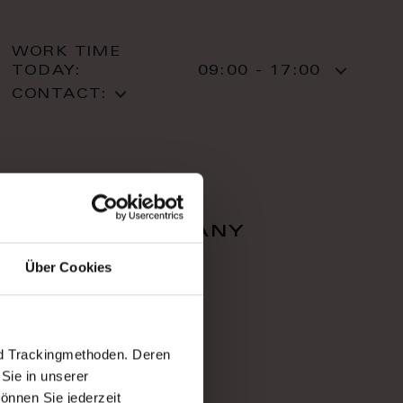
WORK TIME
TODAY:
09:00 - 17:00
CONTACT:
falcon company
Über Cookies
Zahradnì 616/1
36001 Karlovy Vary
Karlovy Vary
T: +420 353 220 05
nd Trackingmethoden. Deren
Sie in unserer
önnen Sie jederzeit