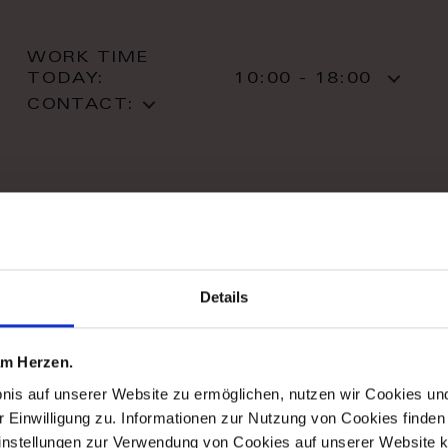
WORK TIME
TODAY:
10:00 - 18:00
CONTACT:
stil haus design-studio
Details
Striletska str. 4
01025 Kiev
Kiev
 am Herzen.
T: +38 044 490 71 63
bnis auf unserer Website zu ermöglichen, nutzen wir Cookies u
r Einwilligung zu. Informationen zur Nutzung von Cookies finden 
instellungen zur Verwendung von Cookies auf unserer Website k