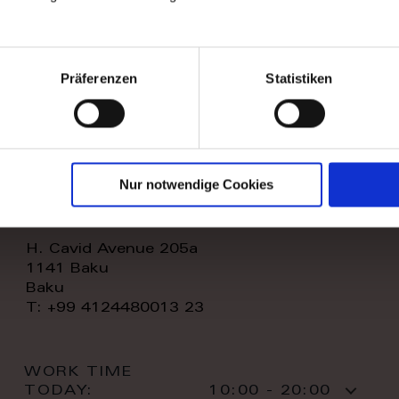
WORK TIME
TODAY:
11:00 - 20:00
CONTACT:
Präferenzen
Statistiken
Nur notwendige Cookies
royal home store llc
H. Cavid Avenue 205a
1141 Baku
Baku
T: +99 4124480013 23
WORK TIME
TODAY:
10:00 - 20:00