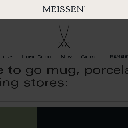
remeis
llery
Home Deco
New
Gifts
fee to go mug, porce
ing stores: