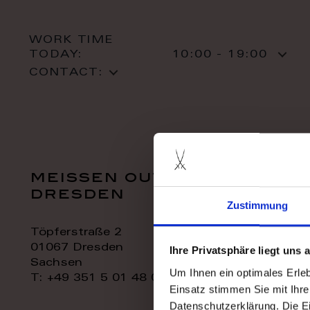
WORK TIME
TODAY:
10:00 - 19:00
CONTACT:
meissen outlet
dresden
Zustimmung
Töpferstraße 2
01067 Dresden
Ihre Privatsphäre liegt uns
Sachsen
Um Ihnen ein optimales Erle
T: +49 351 5 01 48 06
Einsatz stimmen Sie mit Ihre
Datenschutzerklärung. Die E