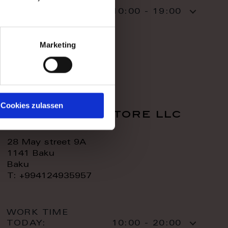
WORK TIME
TODAY:
10:00 - 19:00
CONTACT:
Marketing
Cookies zulassen
royal home store llc
28 May street 9A
1141 Baku
Baku
T: +994124935957
WORK TIME
TODAY:
10:00 - 20:00