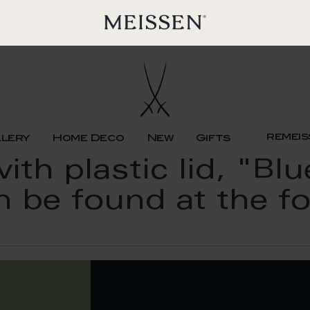
remeis
llery
Home Deco
New
Gifts
th plastic lid, "Bl
n be found at the f