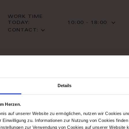
WORK TIME
TODAY:
10:00 - 18:00
CONTACT:
stil haus design-studio
Details
Striletska str. 4
01025 Kiev
Kiev
 am Herzen.
T: +38 044 490 71 63
bnis auf unserer Website zu ermöglichen, nutzen wir Cookies u
r Einwilligung zu. Informationen zur Nutzung von Cookies finden 
instellungen zur Verwendung von Cookies auf unserer Website k