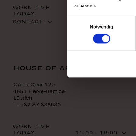
anpassen.
WORK TIME
TODAY:
10:00 - 18:00
Einwilligungsauswahl
CONTACT:
Notwendig
house of art
Outre-Cour 120
4651 Herve-Battice
Lüttich
T: +32 87 338530
WORK TIME
TODAY:
11:00 - 18:00