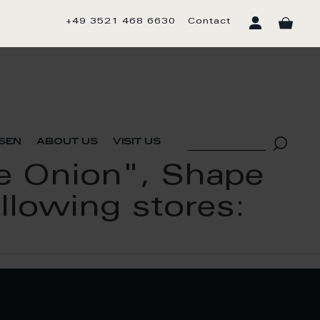
+49 3521 468 6630
Contact
sen
about us
visit us
ue Onion", Shape
ollowing stores: