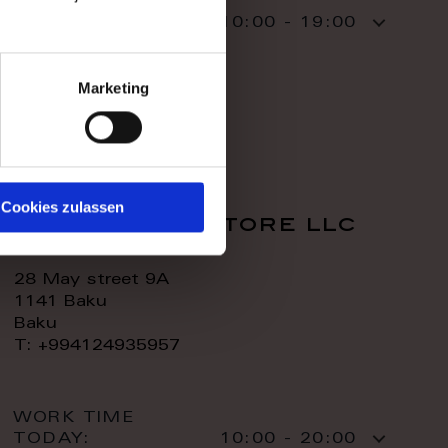
WORK TIME
TODAY:
10:00 - 19:00
CONTACT:
Marketing
Cookies zulassen
royal home store llc
28 May street 9A
1141 Baku
Baku
T: +994124935957
WORK TIME
TODAY:
10:00 - 20:00