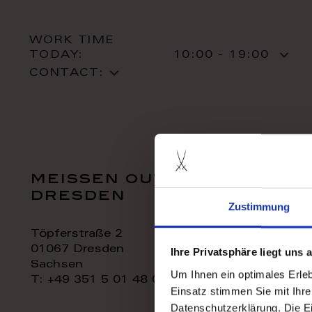
WORK TIME
TODAY:
10:00 - 19:00
CONTACT:
meissen outlet
dresden
Zustimmung
Töpferstraße 2
01067 Dresden
Ihre Privatsphäre liegt uns
Sachsen
Um Ihnen ein optimales Erle
T: +49 351 5 01 48 06
Einsatz stimmen Sie mit Ihre
Datenschutzerklärung. Die E