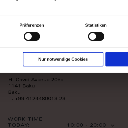
WORK TIME
TODAY:
11:00 - 20:00
CONTACT:
Präferenzen
Statistiken
Nur notwendige Cookies
royal home store llc
H. Cavid Avenue 205a
1141 Baku
Baku
T: +99 4124480013 23
WORK TIME
TODAY:
10:00 - 20:00