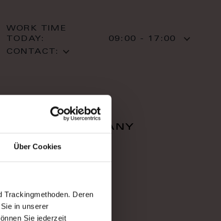
WORK TIME
TODAY:
09:00 - 17:00
CONTACT:
falcon company
Über Cookies
Zahradnì 616/1
36001 Karlovy Vary
Karlovy Vary
T: +420 353 220 05
nd Trackingmethoden. Deren
Sie in unserer
önnen Sie jederzeit