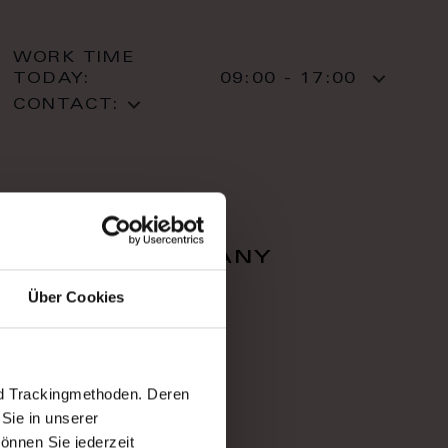
WORK TIME
TODAY:
09:00 - 17:00
CONTACT:
falcon company
Über Cookies
Zahradnì 616/1
36001 Karlovy Vary
Karlovy Vary
T: +420 353 220 05
nd Trackingmethoden. Deren
Sie in unserer
önnen Sie jederzeit