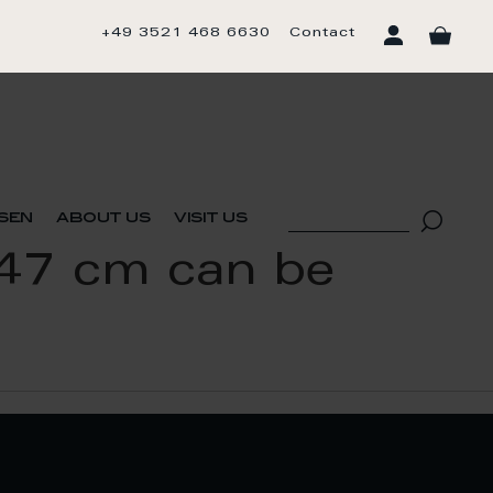
+49 3521 468 6630
Contact
sen
about us
visit us
 47 cm can be