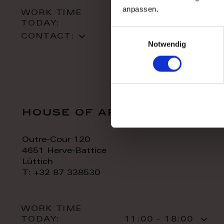
anpassen.
WORK TIME
TODAY:
10:00 - 18:00
Einwilligungsauswahl
CONTACT:
Notwendig
house of art
Outre-Cour 120
4651 Herve-Battice
Lüttich
T: +32 87 338530
WORK TIME
TODAY:
11:00 - 18:00