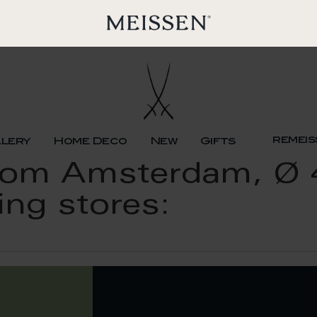
remeis
llery
Home Deco
New
Gifts
 from Amsterdam, Ø
ing stores: