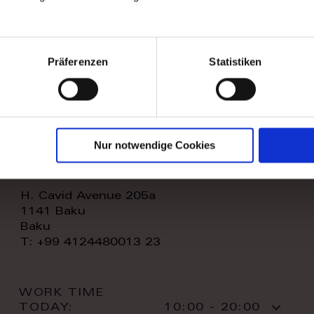
WORK TIME
TODAY:
11:00 - 20:00
CONTACT:
Präferenzen
Statistiken
Nur notwendige Cookies
royal home store llc
H. Cavid Avenue 205a
1141 Baku
Baku
T: +99 4124480013 23
WORK TIME
TODAY:
10:00 - 20:00