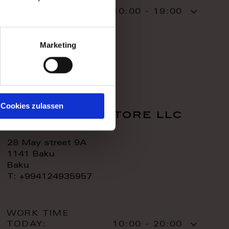
WORK TIME
TODAY:
10:00 - 19:00
CONTACT:
Marketing
Cookies zulassen
royal home store llc
28 May street 9A
1141 Baku
Baku
T: +994124935957
WORK TIME
TODAY:
10:00 - 20:00