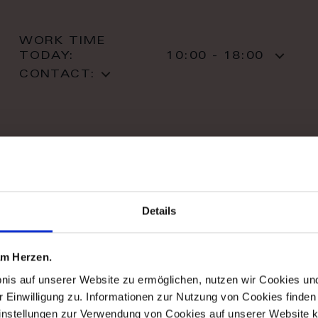
WORK TIME
TODAY:
10:00 - 18:00
CONTACT:
stil haus design-studio
Details
Striletska str. 4
01025 Kiev
Kiev
 am Herzen.
T: +38 044 490 71 63
bnis auf unserer Website zu ermöglichen, nutzen wir Cookies u
r Einwilligung zu. Informationen zur Nutzung von Cookies finden 
instellungen zur Verwendung von Cookies auf unserer Website k