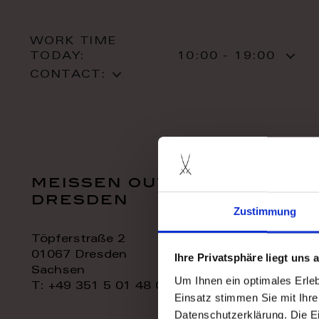
WORK TIME
TODAY:
10:00 - 19:00
CONTACT:
meissen outlet
dresden
Zustimmung
Töpferstraße 2
01067 Dresden
Ihre Privatsphäre liegt uns
Sachsen
Um Ihnen ein optimales Erle
T: +49 351 5 01 48 06
Einsatz stimmen Sie mit Ihre
Datenschutzerklärung. Die E