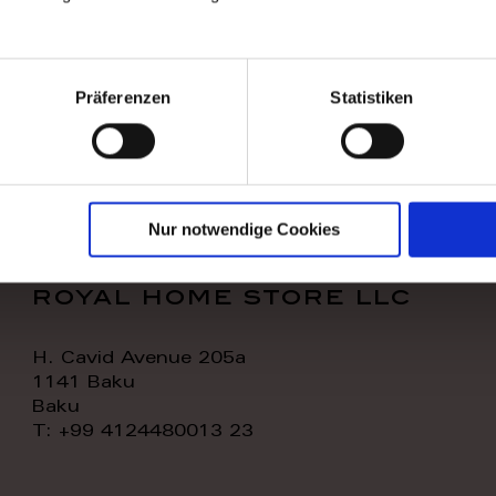
WORK TIME
TODAY:
11:00 - 20:00
Präferenzen
Statistiken
CONTACT:
Nur notwendige Cookies
royal home store llc
H. Cavid Avenue 205a
1141 Baku
Baku
T: +99 4124480013 23