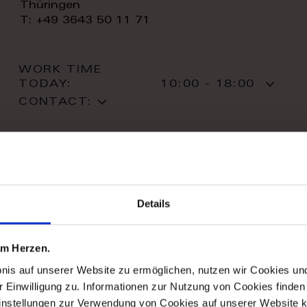
Thüringen
T: +49 3643 50 11 71
WORK TIME
TODAY:
10:00 - 18:00
CONTACT:
Details
stil haus design-studio
Striletska str. 4
 am Herzen.
01025 Kiev
bnis auf unserer Website zu ermöglichen, nutzen wir Cookies u
Kiev
r Einwilligung zu. Informationen zur Nutzung von Cookies finden 
T: +38 044 490 71 63
instellungen zur Verwendung von Cookies auf unserer Website k