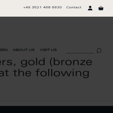
+49 3521 468 6630
Contact
sen
about us
visit us
rs, gold (bronze
at the following