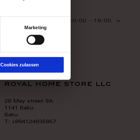
WORK TIME
TODAY:
10:00 - 19:00
Marketing
CONTACT:
Cookies zulassen
royal home store llc
28 May street 9A
1141 Baku
Baku
T: +994124935957