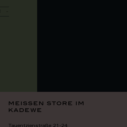
meissen store im
kadewe
Tauentzienstraße 21-24