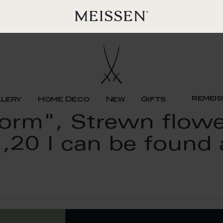
remeis
llery
Home Deco
New
Gifts
orm", Strewn flowe
1,20 l can be found 