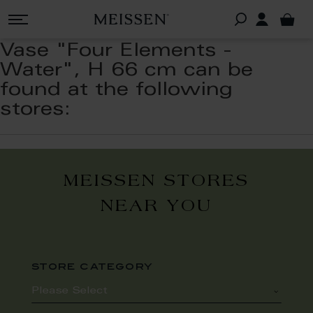
Vase "Four Elements -
Water", H 66 cm can be
found at the following
stores:
MEISSEN STORES
NEAR YOU
store category