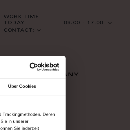
WORK TIME
TODAY:
09:00 - 17:00
CONTACT:
falcon company
Über Cookies
Zahradnì 616/1
36001 Karlovy Vary
Karlovy Vary
T: +420 353 220 05
nd Trackingmethoden. Deren
Sie in unserer
önnen Sie jederzeit