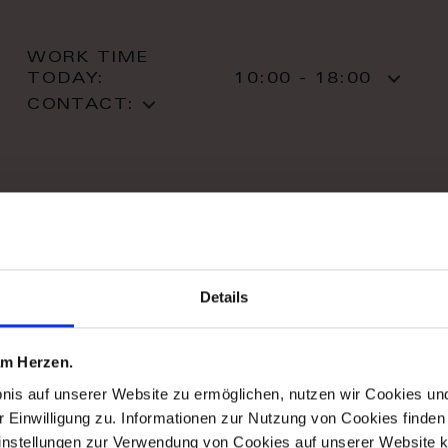
WORK TIME
TODAY:
10:00 - 18:00
CONTACT:
stil haus design-studio
Details
Striletska str. 4
01025 Kiev
Kiev
 am Herzen.
T: +38 044 490 71 63
bnis auf unserer Website zu ermöglichen, nutzen wir Cookies u
r Einwilligung zu. Informationen zur Nutzung von Cookies finden 
instellungen zur Verwendung von Cookies auf unserer Website k