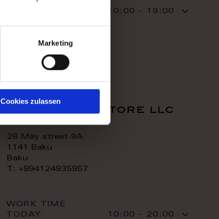
WORK TIME
TODAY:
10:00 - 19:00
CONTACT:
Marketing
Cookies zulassen
royal home store llc
28 May street 9A
1141 Baku
Baku
T: +994124935957
WORK TIME
TODAY:
10:00 - 20:00