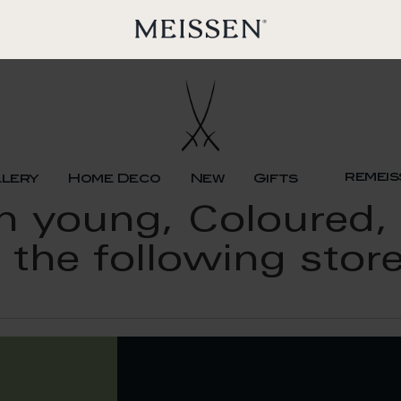
remeis
llery
Home Deco
New
Gifts
 young, Coloured, 
 the following stor