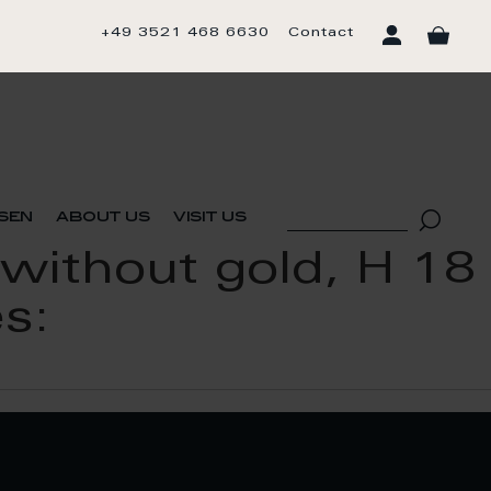
+49 3521 468 6630
Contact
sen
about us
visit us
without gold, H 18
es: