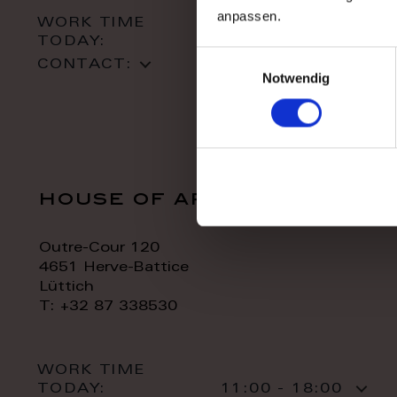
anpassen.
WORK TIME
TODAY:
10:00 - 18:00
Einwilligungsauswahl
CONTACT:
Notwendig
house of art
Outre-Cour 120
4651 Herve-Battice
Lüttich
T: +32 87 338530
WORK TIME
TODAY:
11:00 - 18:00