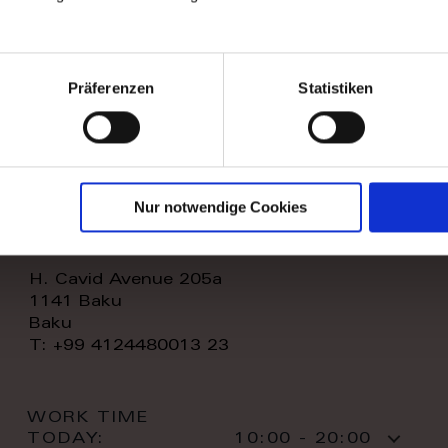
WORK TIME
TODAY:
11:00 - 20:00
CONTACT:
Präferenzen
Statistiken
Nur notwendige Cookies
royal home store llc
H. Cavid Avenue 205a
1141 Baku
Baku
T: +99 4124480013 23
WORK TIME
TODAY:
10:00 - 20:00