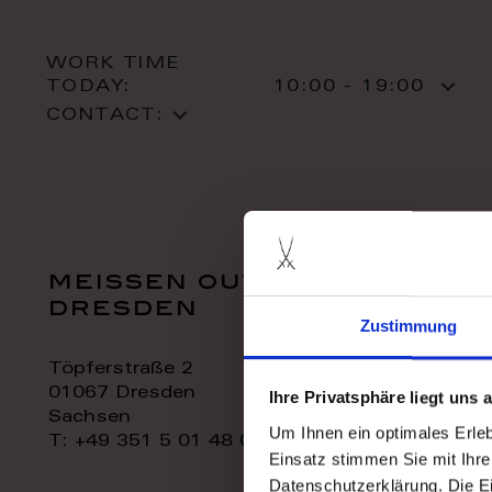
WORK TIME
TODAY:
10:00 - 19:00
CONTACT:
meissen outlet
dresden
Zustimmung
Töpferstraße 2
01067 Dresden
Ihre Privatsphäre liegt uns
Sachsen
Um Ihnen ein optimales Erle
T: +49 351 5 01 48 06
Einsatz stimmen Sie mit Ihre
Datenschutzerklärung. Die E