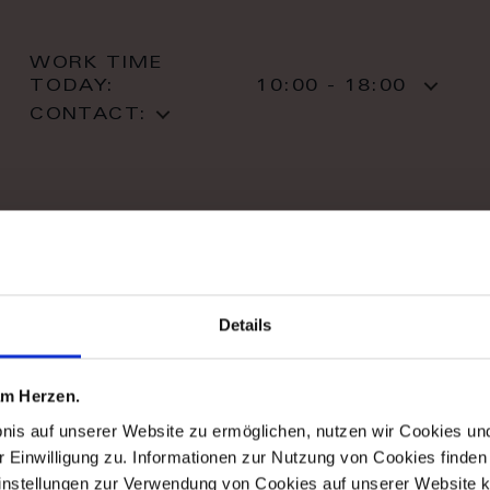
WORK TIME
TODAY:
10:00 - 18:00
CONTACT:
stil haus design-studio
Details
Striletska str. 4
01025 Kiev
Kiev
 am Herzen.
T: +38 044 490 71 63
bnis auf unserer Website zu ermöglichen, nutzen wir Cookies u
r Einwilligung zu. Informationen zur Nutzung von Cookies finden 
instellungen zur Verwendung von Cookies auf unserer Website k