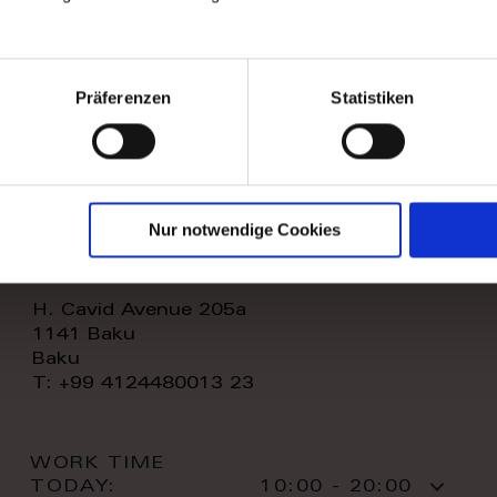
WORK TIME
TODAY:
11:00 - 20:00
CONTACT:
Präferenzen
Statistiken
Nur notwendige Cookies
royal home store llc
H. Cavid Avenue 205a
1141 Baku
Baku
T: +99 4124480013 23
WORK TIME
TODAY:
10:00 - 20:00