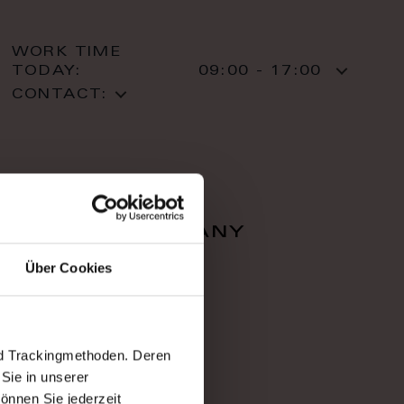
WORK TIME
TODAY:
09:00 - 17:00
CONTACT:
falcon company
Über Cookies
Zahradnì 616/1
36001 Karlovy Vary
Karlovy Vary
T: +420 353 220 05
nd Trackingmethoden. Deren
Sie in unserer
önnen Sie jederzeit