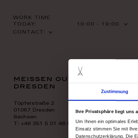
WORK TIME
TODAY:
10:00 - 19:00
CONTACT:
meissen outlet
dresden
Zustimmung
Töpferstraße 2
01067 Dresden
Ihre Privatsphäre liegt uns
Sachsen
Um Ihnen ein optimales Erle
T: +49 351 5 01 48 06
Einsatz stimmen Sie mit Ihre
Datenschutzerklärung. Die E