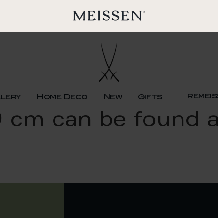
remeis
llery
Home Deco
New
Gifts
9 cm can be found a