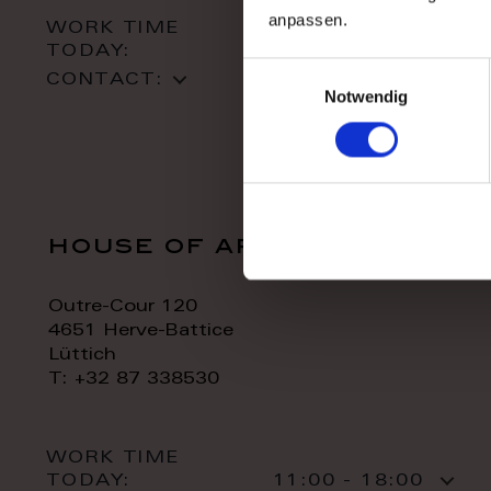
anpassen.
WORK TIME
TODAY:
10:00 - 18:00
Einwilligungsauswahl
CONTACT:
Notwendig
house of art
Outre-Cour 120
4651 Herve-Battice
Lüttich
T: +32 87 338530
WORK TIME
TODAY:
11:00 - 18:00