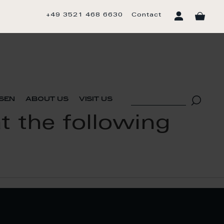
+49 3521 468 6630
Contact
sen
about us
visit us
t the following