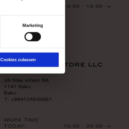
WORK TIME
TODAY:
10:00 - 19:00
CONTACT:
Marketing
Cookies zulassen
royal home store llc
28 May street 9A
1141 Baku
Baku
T: +994124935957
WORK TIME
TODAY:
10:00 - 20:00