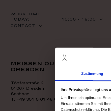
WORK TIME
TODAY:
10:00 - 19:00
CONTACT:
meissen outlet
dresden
Zustimmung
Töpferstraße 2
01067 Dresden
Ihre Privatsphäre liegt uns
Sachsen
Um Ihnen ein optimales Erle
T: +49 351 5 01 48 06
Einsatz stimmen Sie mit Ihre
Datenschutzerklärung. Die E