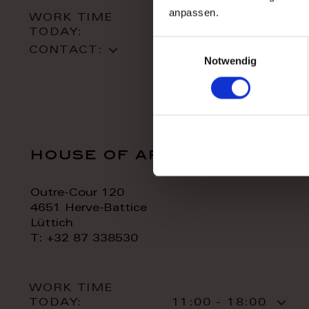
anpassen.
WORK TIME
TODAY:
10:00 - 18:00
Einwilligungsauswahl
CONTACT:
Notwendig
house of art
Outre-Cour 120
4651 Herve-Battice
Lüttich
T: +32 87 338530
WORK TIME
TODAY:
11:00 - 18:00