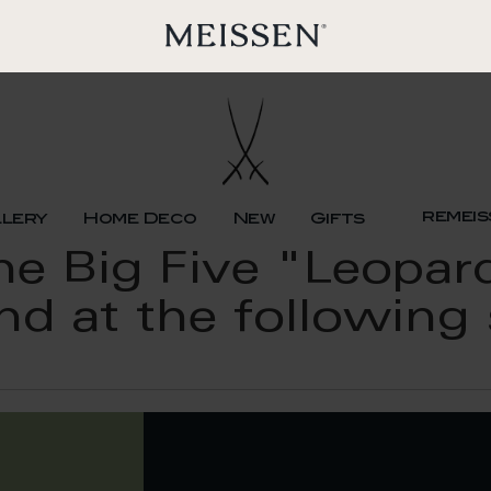
remeis
llery
Home Deco
New
Gifts
 Big Five "Leopard
nd at the following