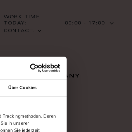
WORK TIME
TODAY:
09:00 - 17:00
CONTACT:
falcon company
Über Cookies
Zahradnì 616/1
36001 Karlovy Vary
Karlovy Vary
T: +420 353 220 05
nd Trackingmethoden. Deren
Sie in unserer
önnen Sie jederzeit