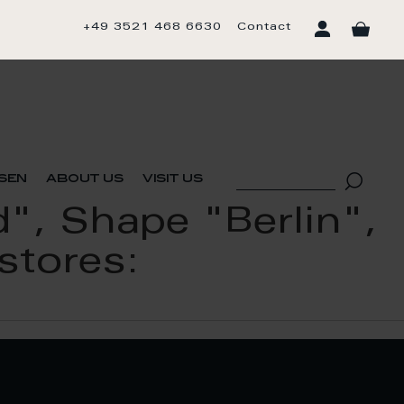
+49 3521 468 6630
Contact
sen
about us
visit us
", Shape "Berlin",
 stores: