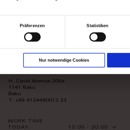
WORK TIME
TODAY:
11:00 - 20:00
CONTACT:
Präferenzen
Statistiken
Nur notwendige Cookies
royal home store llc
H. Cavid Avenue 205a
1141 Baku
Baku
T: +99 4124480013 23
WORK TIME
TODAY:
10:00 - 20:00