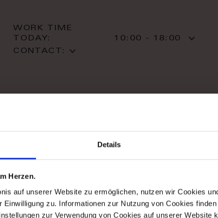
WORK TIME
TODAY:
10:00 - 18:00
CONTACT:
stil haus design-studio
Details
Striletska str. 4
01025 Kiev
Kiev
 am Herzen.
T: +38 044 490 71 63
bnis auf unserer Website zu ermöglichen, nutzen wir Cookies u
r Einwilligung zu. Informationen zur Nutzung von Cookies finden 
instellungen zur Verwendung von Cookies auf unserer Website k