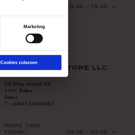
WORK TIME
TODAY:
10:00 - 19:00
CONTACT:
Marketing
Cookies zulassen
royal home store llc
28 May street 9A
1141 Baku
Baku
T: +994124935957
WORK TIME
TODAY:
10:00 - 20:00