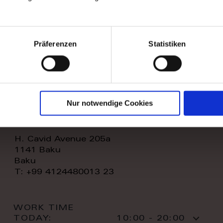
WORK TIME
TODAY:
11:00 - 20:00
CONTACT:
Präferenzen
Statistiken
Nur notwendige Cookies
royal home store llc
H. Cavid Avenue 205a
1141 Baku
Baku
T: +99 4124480013 23
WORK TIME
TODAY:
10:00 - 20:00