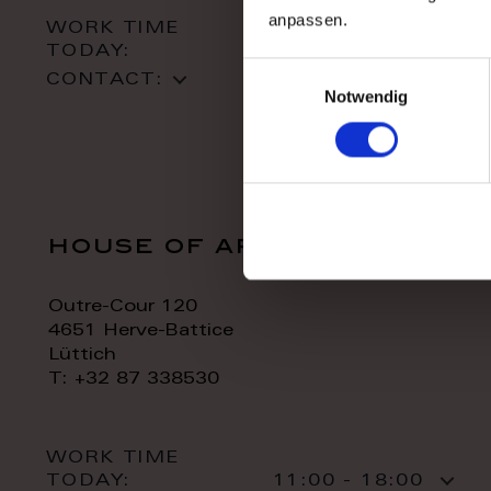
anpassen.
WORK TIME
TODAY:
10:00 - 18:00
Einwilligungsauswahl
CONTACT:
Notwendig
house of art
Outre-Cour 120
4651 Herve-Battice
Lüttich
T: +32 87 338530
WORK TIME
TODAY:
11:00 - 18:00