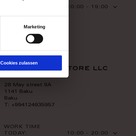
WORK TIME
TODAY:
10:00 - 19:00
CONTACT:
Marketing
Cookies zulassen
royal home store llc
28 May street 9A
1141 Baku
Baku
T: +994124935957
WORK TIME
TODAY:
10:00 - 20:00