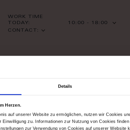
WORK TIME
TODAY:
10:00 - 18:00
CONTACT:
stil haus design-studio
Details
Striletska str. 4
01025 Kiev
Kiev
 am Herzen.
T: +38 044 490 71 63
bnis auf unserer Website zu ermöglichen, nutzen wir Cookies u
r Einwilligung zu. Informationen zur Nutzung von Cookies finden 
instellungen zur Verwendung von Cookies auf unserer Website k