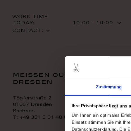
WORK TIME
TODAY:
10:00 - 19:00
CONTACT:
meissen outlet
dresden
Zustimmung
Töpferstraße 2
01067 Dresden
Ihre Privatsphäre liegt uns
Sachsen
Um Ihnen ein optimales Erle
T: +49 351 5 01 48 06
Einsatz stimmen Sie mit Ihre
Datenschutzerklärung. Die E