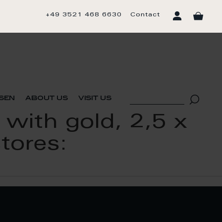
+49 3521 468 6630
Contact
sen
about us
visit us
 with gold, 2,5 x
stores: