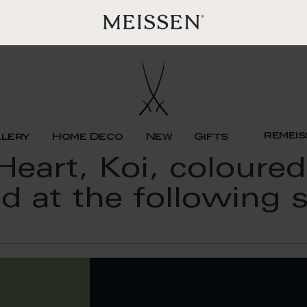
remeis
llery
Home Deco
New
Gifts
eart, Koi, coloured
d at the following 