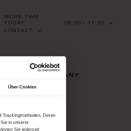
WORK TIME
TODAY:
09:00 - 17:00
CONTACT:
falcon company
Über Cookies
Zahradnì 616/1
36001 Karlovy Vary
Karlovy Vary
T: +420 353 220 05
nd Trackingmethoden. Deren
Sie in unserer
önnen Sie jederzeit