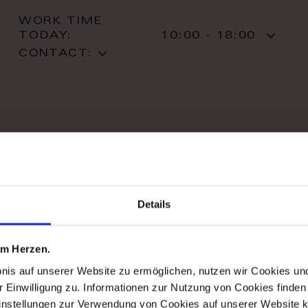
WORK TIME
TODAY:
10:00 - 18:00
CONTACT:
stil haus design-studio
Striletska str. 4
Details
01025 Kiev
Kiev
T: +38 044 490 71 63
 am Herzen.
bnis auf unserer Website zu ermöglichen, nutzen wir Cookies u
r Einwilligung zu. Informationen zur Nutzung von Cookies finden 
WORK TIME
instellungen zur Verwendung von Cookies auf unserer Website k
TODAY:
11:00 - 20:00