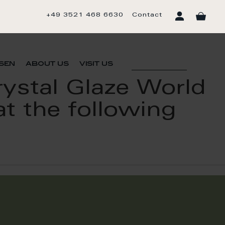
+49 3521 468 6630
Contact
sen
about us
visit us
rystal Glaze World
t the following