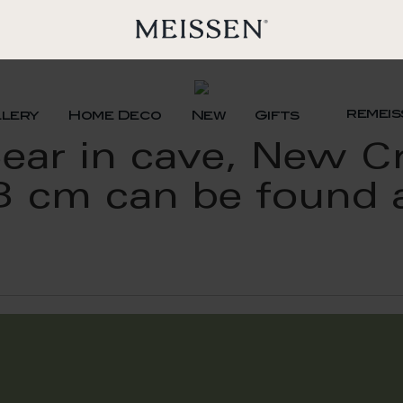
remeis
llery
Home Deco
New
Gifts
Bear in cave, New C
3 cm can be found a