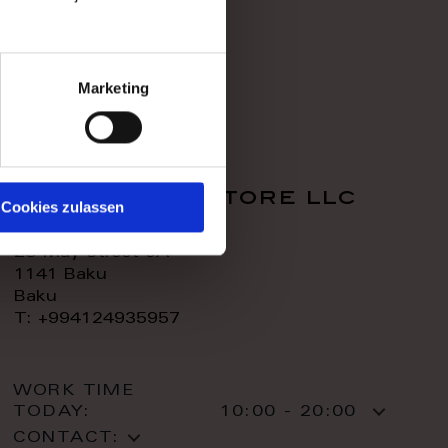
CONTACT:
Marketing
royal home store llc
Cookies zulassen
28 May street 9A
1141 Baku
Baku
T: +994124935957
WORK TIME
TODAY:
10:00 - 20:00
CONTACT: