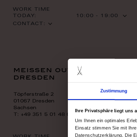
WORK TIME
TODAY:
10:00 - 19:00
CONTACT:
meissen outlet
dresden
Zustimmung
Töpferstraße 2
01067 Dresden
Sachsen
Ihre Privatsphäre liegt uns
T: +49 351 5 01 48 06
Um Ihnen ein optimales Erle
Einsatz stimmen Sie mit Ihre
Datenschutzerklärung. Die E
WORK TIME