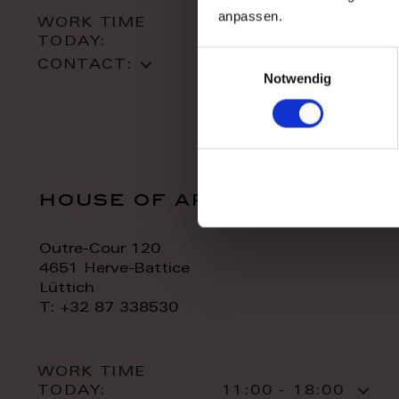
anpassen.
WORK TIME
TODAY:
10:00 - 18:00
Einwilligungsauswahl
CONTACT:
Notwendig
house of art
Outre-Cour 120
4651 Herve-Battice
Lüttich
T: +32 87 338530
WORK TIME
TODAY:
11:00 - 18:00