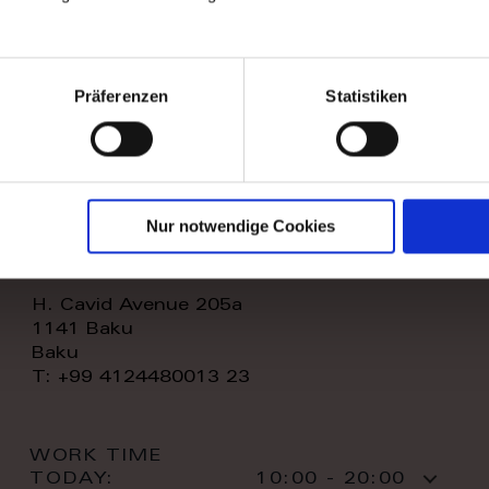
WORK TIME
TODAY:
11:00 - 20:00
CONTACT:
Präferenzen
Statistiken
Nur notwendige Cookies
royal home store llc
H. Cavid Avenue 205a
1141 Baku
Baku
T: +99 4124480013 23
WORK TIME
TODAY:
10:00 - 20:00