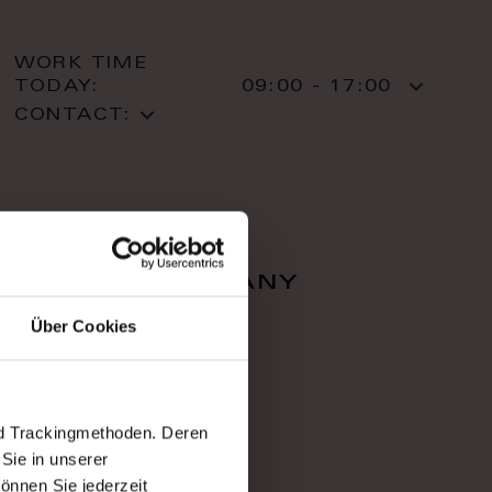
WORK TIME
TODAY:
09:00 - 17:00
CONTACT:
falcon company
Über Cookies
Zahradnì 616/1
36001 Karlovy Vary
Karlovy Vary
T: +420 353 220 05
nd Trackingmethoden. Deren
Sie in unserer
önnen Sie jederzeit