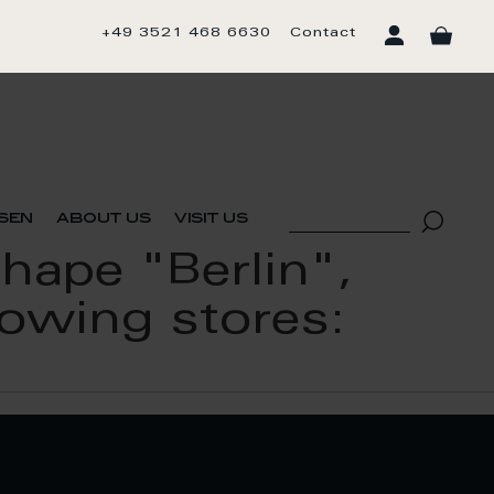
+49 3521 468 6630
Contact
sen
about us
visit us
hape "Berlin",
llowing stores: