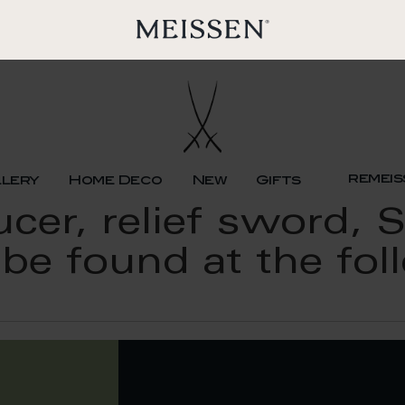
remeis
llery
Home Deco
New
Gifts
er, relief sword, S
 be found at the fo