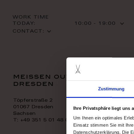
WORK TIME
TODAY:
10:00 - 19:00
CONTACT:
meissen outlet
dresden
Zustimmung
Töpferstraße 2
01067 Dresden
Ihre Privatsphäre liegt uns
Sachsen
Um Ihnen ein optimales Erle
T: +49 351 5 01 48 06
Einsatz stimmen Sie mit Ihre
Datenschutzerklärung. Die E