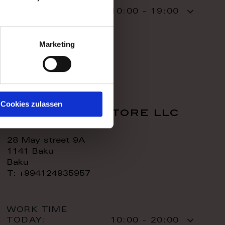
WORK TIME
TODAY:
10:00 - 19:00
CONTACT:
Marketing
Cookies zulassen
royal home store llc
28 May street 9A
1141 Baku
Baku
T: +994124935957
WORK TIME
TODAY:
10:00 - 20:00