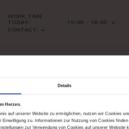
WORK TIME
TODAY:
10:00 - 18:00
CONTACT:
stil haus design-studio
Details
Striletska str. 4
01025 Kiev
Kiev
 am Herzen.
T: +38 044 490 71 63
bnis auf unserer Website zu ermöglichen, nutzen wir Cookies u
r Einwilligung zu. Informationen zur Nutzung von Cookies finden 
instellungen zur Verwendung von Cookies auf unserer Website k