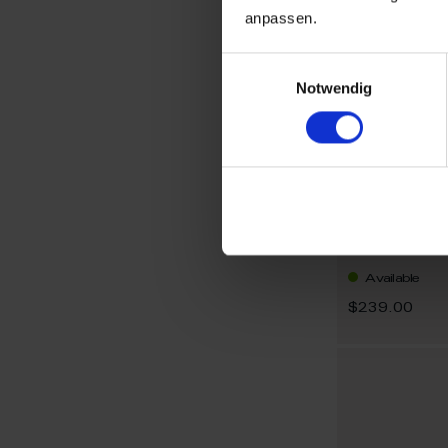
anpassen.
Einwilligungsauswahl
Notwendig
Bowl yello
Available
$239.00