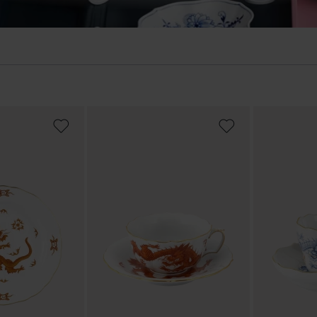
ADD
ADD
TO
TO
WISH
WISH
LIST
LIST