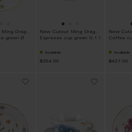
New Cutout Ming Dragon
New Cutout Ming Dragon
te green Ø
Espresso cup green 0,1 l
Coffee cu
Available
Available
$354.00
$427.00
ADD
ADD
TO
TO
WISH
WISH
LIST
LIST