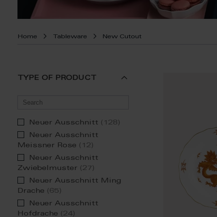
Home
Tableware
New Cutout
TYPE OF PRODUCT
item
Neuer Ausschnitt
128
Neuer Ausschnitt
item
Meissner Rose
12
Neuer Ausschnitt
item
Zwiebelmuster
27
Neuer Ausschnitt Ming
item
Drache
65
Neuer Ausschnitt
item
Hofdrache
24