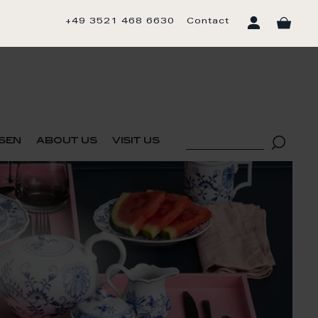
+49 3521 468 6630
Contact
sen
about us
visit us