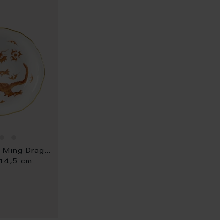
WISH
LIST
New Cutout Ming Dragon
 14,5 cm