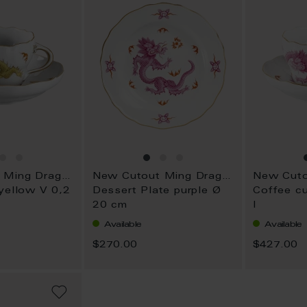
New Cutout Ming Dragon
New Cutout Ming Dragon
yellow V 0,2
Dessert Plate purple Ø
Coffee cu
20 cm
l
Available
Available
$270.00
$427.00
ADD
TO