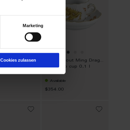
Marketing
Cookies zulassen
New Cutout Ming Dragon
New Cutout Ming Dragon
ate yellow Ø
Espresso cup 0,1 l
Available
$354.00
ADD
ADD
TO
TO
WISH
WISH
LIST
LIST