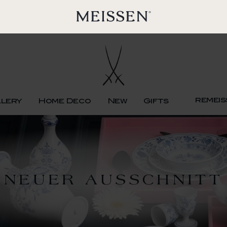
remeis
llery
Home Deco
New
Gifts
NEUER AUSSCHNITT