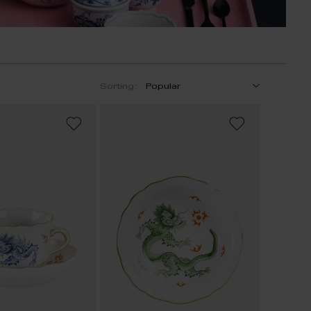
Sorting:
ADD
ADD
TO
TO
WISH
WISH
LIST
LIST