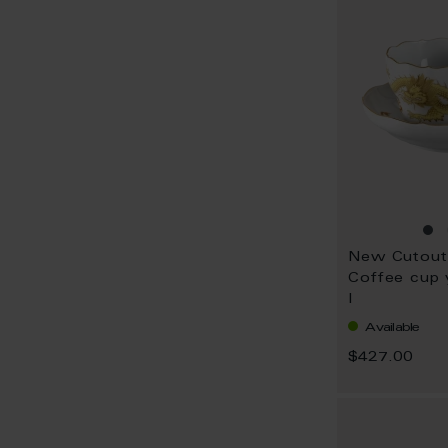
Coffee cup 
l
Available
$427.00