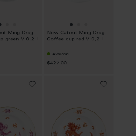
New Cutout Ming Dragon
New Cutout Ming Dragon
p green V 0,2 l
Coffee cup red V 0,2 l
Available
$427.00
ADD
ADD
TO
TO
WISH
WISH
LIST
LIST