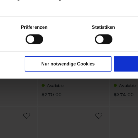
Präferenzen
Statistiken
Nur notwendige Cookies
New Cutout Ming Dragon
New Cutout Ming Dragon
w Ø 14,5 cm
Dessert Plate yellow Ø
Dinner Pl
20 cm
25 cm
Available
Available
$270.00
$374.00
ADD
ADD
TO
TO
WISH
WISH
LIST
LIST