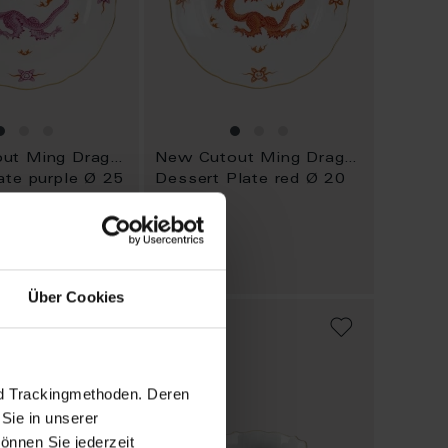
New Cutout Ming Dragon
New Cutout Ming Dragon
ate purple Ø 25
Dessert Plate red Ø 20
cm
Available
$270.00
Über Cookies
ADD
ADD
TO
TO
WISH
WISH
LIST
LIST
nd Trackingmethoden. Deren
Sie in unserer
önnen Sie jederzeit