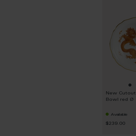
Bowl red Ø
Available
$239.00