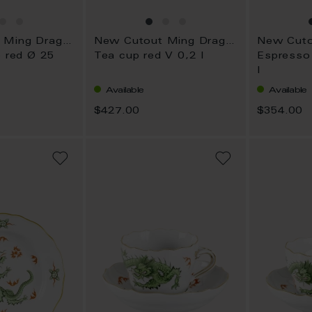
New Cutout Ming Dragon
New Cutout Ming Dragon
e red Ø 25
Tea cup red V 0,2 l
Espresso
l
Available
Available
$427.00
$354.00
ADD
ADD
TO
TO
WISH
WISH
LIST
LIST