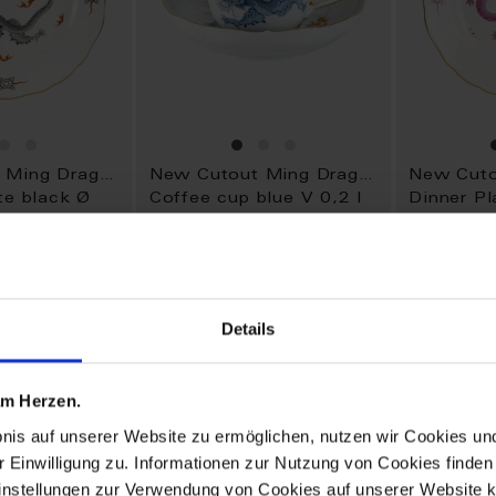
New Cutout Ming Dragon
New Cutout Ming Dragon
te black Ø
Coffee cup blue V 0,2 l
Dinner Pl
cm
Available
Available
$427.00
$374.00
Details
ADD
ADD
TO
TO
 am Herzen.
WISH
WISH
LIST
LIST
bnis auf unserer Website zu ermöglichen, nutzen wir Cookies u
r Einwilligung zu. Informationen zur Nutzung von Cookies finden 
instellungen zur Verwendung von Cookies auf unserer Website k