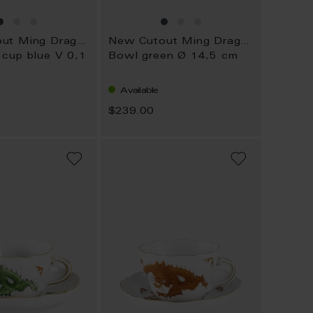
New Cutout Ming Dragon
New Cutout Ming Dragon
 cup blue V 0,1
Bowl green Ø 14,5 cm
Available
$239.00
ADD
ADD
TO
TO
WISH
WISH
LIST
LIST