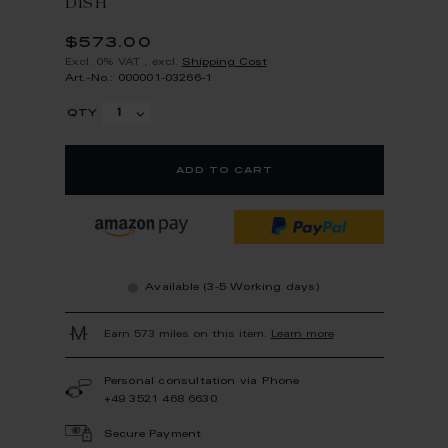
DISH
$573.00
Excl. 0% VAT
,
excl.
Shipping Cost
Art.-No.: 000001-03266-1
qty
add to cart
Available (3-5 Working days)
Earn 573 miles on this item.
Learn more
Personal consultation via Phone
+49 3521 468 6630
Secure Payment