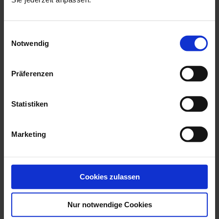
more products from the new
marseille collection
Einwilligungsauswahl
Notwendig
Präferenzen
Statistiken
Marketing
Coffee Pot, Shape New
Sugar Bowl, Shape New
Marseilles, ...
Marseilles, ...
Available
Available
Cookies zulassen
$447.00
$312.00
Nur notwendige Cookies