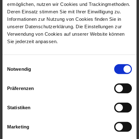
ermöglichen, nutzen wir Cookies und Trackingmethoden.
Writing Instruments
Writing Instruments
Deren Einsatz stimmen Sie mit Ihrer Einwilligung zu.
Mascara Fountain Pen,
Mascara Rollerball,
Informationen zur Nutzung von Cookies finden Sie in
Geometric Black
White with Gold
unserer Datenschutzerklärung. Die Einstellungen zur
Available
Available
Verwendung von Cookies auf unserer Website können
$1,867.00
$1,042.00
Sie jederzeit anpassen.
Einwilligungsauswahl
Notwendig
Präferenzen
Statistiken
Writing Instruments
Writing Instruments
Mascara Rollerball,
Mascara Rollerball,
Marketing
Geometric gold
White
Available
Available