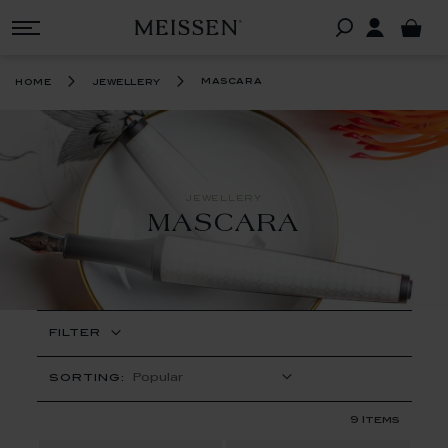
mascara
home
jewellery
JEWELLERY
MASCARA
FILTER
SORTING:
9
Items