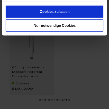
$1,042.00
$1,042.00
Cookies zulassen
Nur notwendige Cookies
Writing Instruments
Mascara Rollerball,
Geometric white
Available
$1,042.00
9
OF
9 PRODUCTS