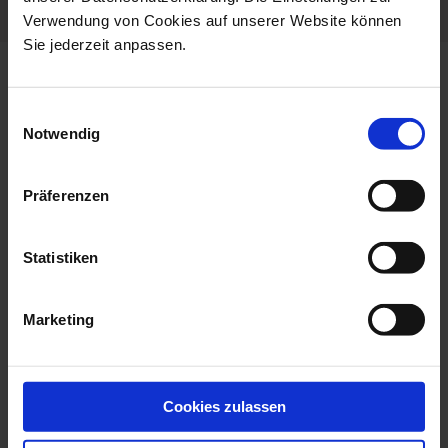
Verwendung von Cookies auf unserer Website können
Sie jederzeit anpassen.
more products from the waves
relief collection
Einwilligungsauswahl
Notwendig
Präferenzen
Statistiken
Marketing
Cup, Shape Waves Relief,
Storm Lamp, Shape
White, H ...
Waves Relief, Wh...
Cookies zulassen
Available
Available