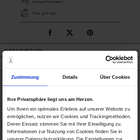
Secure Payment
Free gift box
description
product details
Zustimmung
Details
Über Cookies
good to know
Ihre Privatsphäre liegt uns am Herzen.
Microwave Suitable
Um Ihnen ein optimales Erlebnis auf unserer Website zu
Porcelain - Handmade in
ermöglichen, nutzen wir Cookies und Trackingmethoden.
Germany
Deren Einsatz stimmen Sie mit Ihrer Einwilligung zu.
Informationen zur Nutzung von Cookies finden Sie in
Dishwaher Safe
unserer Datenschutzerklärung. Die Einstellungen zur