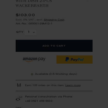
WITH DISH 2-PCS
WACKERBARTH
$103.00
Excl. 0% VAT
,
excl.
Shipping Cost
Art.-No.: 000001-29M12-1
qty
add to cart
Available (3-5 Working days)
Earn 103 miles on this item.
Learn more
Personal consultation via Phone
+49 3521 468 6630