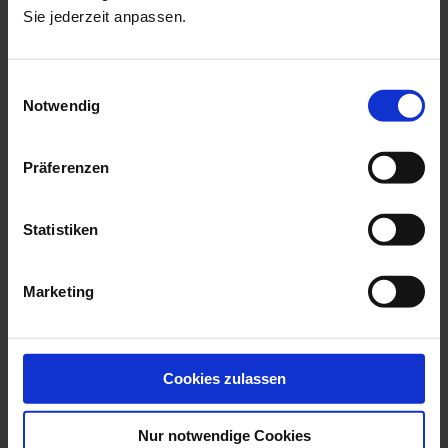
Sie jederzeit anpassen.
more products from the swords
relief collection
Einwilligungsauswahl
Notwendig
Präferenzen
Statistiken
Marketing
Champagne Goblet,
Champagne Goblet,
Swords Relief, S...
Swords Relief, S...
Available
Available
Cookies zulassen
$155.00
$176.00
Nur notwendige Cookies