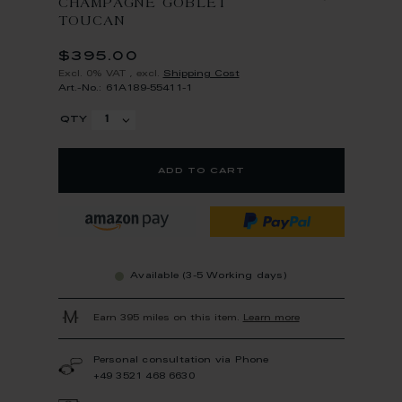
CHAMPAGNE GOBLET
TOUCAN
$395.00
Excl. 0% VAT
,
excl.
Shipping Cost
Art.-No.: 61A189-55411-1
qty
add to cart
Available (3-5 Working days)
Earn 395 miles on this item.
Learn more
Personal consultation via Phone
+49 3521 468 6630