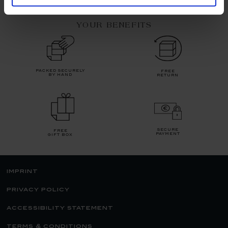
YOUR BENEFITS
packed securely
free
by hand
return
secure
free
payment
gift box
imprint
privacy policy
accessibility statement
terms & conditions