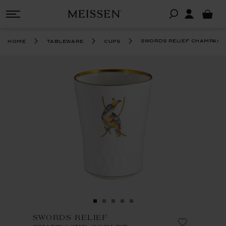
swords relief champag
home
tableware
cups
SWORDS RELIEF