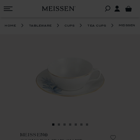
®
meissen
c
home
tableware
cups
tea cups
MEISSEN®