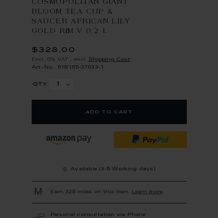
COSMOPOLITAN GIANT
BLOOM TEA CUP &
SAUCER AFRICAN LILY
GOLD RIM V 0,2 L
$328.00
Excl. 0% VAT
,
excl.
Shipping Cost
Art.-No.: 61B165-37633-1
qty
add to cart
Available (3-5 Working days)
Earn 328 miles on this item.
Learn more
Personal consultation via Phone