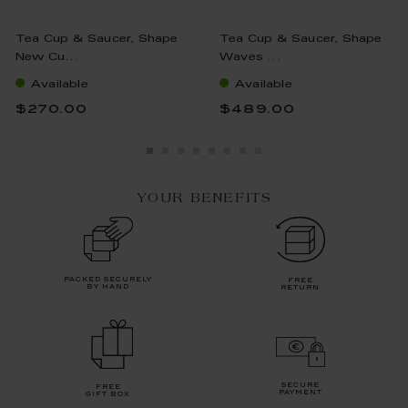
Tea Cup & Saucer, Shape
Tea Cup & Saucer, Shape
New Cu...
Waves ...
Available
Available
$270.00
$489.00
YOUR BENEFITS
packed securely
free
by hand
return
secure
free
payment
gift box