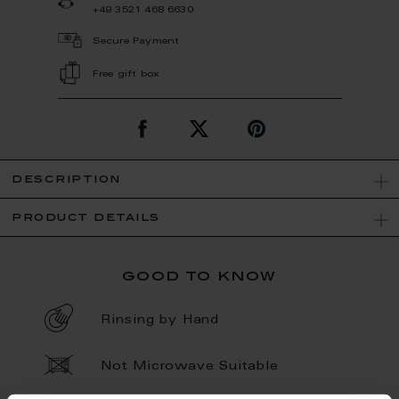
+49 3521 468 6630
Secure Payment
Free gift box
description
product details
good to know
Rinsing by Hand
Not Microwave Suitable