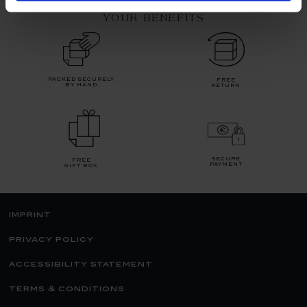
YOUR BENEFITS
packed securely
free
by hand
return
secure
free
payment
gift box
imprint
privacy policy
accessibility statement
terms & conditions