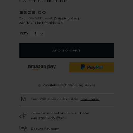
CAPPUCCINO CUP
$208.00
Excl. 0% VAT
,
excl.
Shipping Cost
Art.-No.: 800101-36584-1
qty
add to cart
Available (3-5 Working days)
Earn 208 miles on this item.
Learn more
Personal consultation via Phone
+49 3521 468 6630
Secure Payment