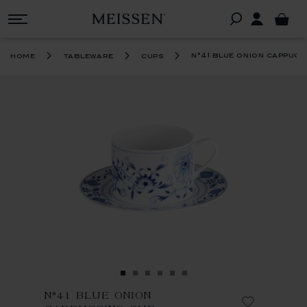
n°41 blue onion cappucc
home
tableware
cups
N°41 BLUE ONION