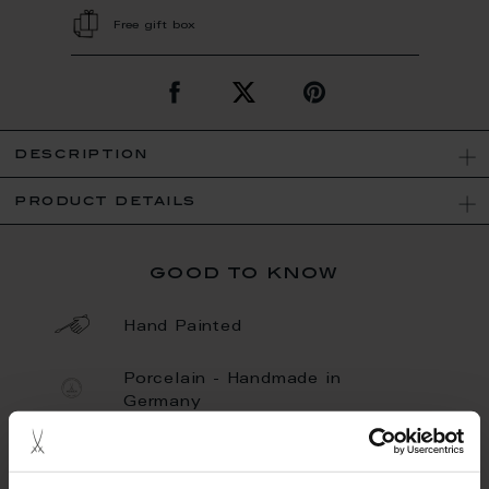
Free gift box
description
product details
good to know
Hand Painted
Porcelain - Handmade in
Germany
Dishwaher Safe