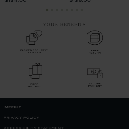
$124.00
$135.00
YOUR BENEFITS
packed securely
free
by hand
return
secure
free
payment
gift box
imprint
privacy policy
accessibility statement