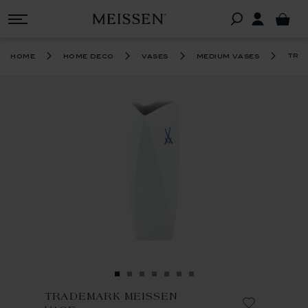
tra
home
home deco
vases
medium vases
TRADEMARK MEISSEN