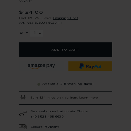
VASE
$124.00
Excl. 0% VAT
,
excl.
Shipping Cost
Art.-No.: 825001-50291-1
qty
add to cart
Available (3-5 Working days)
Earn 124 miles on this item.
Learn more
Personal consultation via Phone
+49 3521 468 6630
Secure Payment