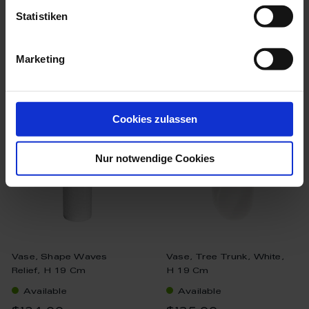
Statistiken
Marketing
we think you’ll like these
Cookies zulassen
Nur notwendige Cookies
Vase, Shape Waves
Vase, Tree Trunk, White,
Relief, H 19 Cm
H 19 Cm
Available
Available