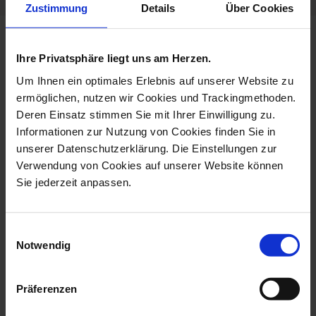
Zustimmung
Details
Über Cookies
more products from the
Ihre Privatsphäre liegt uns am Herzen.
trademark collection
Um Ihnen ein optimales Erlebnis auf unserer Website zu
ermöglichen, nutzen wir Cookies und Trackingmethoden.
Deren Einsatz stimmen Sie mit Ihrer Einwilligung zu.
Informationen zur Nutzung von Cookies finden Sie in
unserer Datenschutzerklärung. Die Einstellungen zur
Verwendung von Cookies auf unserer Website können
Sie jederzeit anpassen.
Einwilligungsauswahl
Notwendig
Cufflinks Trademark
Pin Trademark Swords In
Swords In Coba...
Cobalt Blu...
Präferenzen
Available
Available
$447.00
$187.00