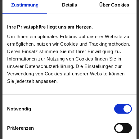
Zustimmung
Details
Über Cookies
more products from the
cosmopolitan blue treasures
Ihre Privatsphäre liegt uns am Herzen.
collection
Um Ihnen ein optimales Erlebnis auf unserer Website zu
ermöglichen, nutzen wir Cookies und Trackingmethoden.
Deren Einsatz stimmen Sie mit Ihrer Einwilligung zu.
Informationen zur Nutzung von Cookies finden Sie in
unserer Datenschutzerklärung. Die Einstellungen zur
Verwendung von Cookies auf unserer Website können
Sie jederzeit anpassen.
Einwilligungsauswahl
Notwendig
Gourmet Plate, Flat,
Sushi Platter, Shape
Shape MEISSEN...
MEISSEN® Cosm...
Präferenzen
Available
Available
$291.00
$270.00