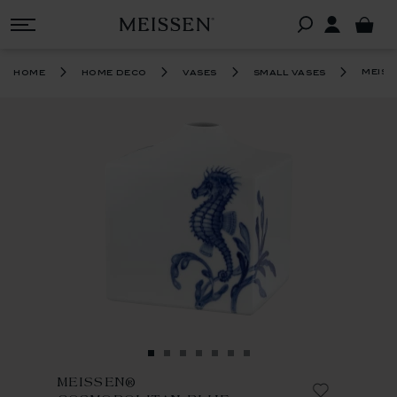
meiss
home
home deco
vases
small vases
MEISSEN®