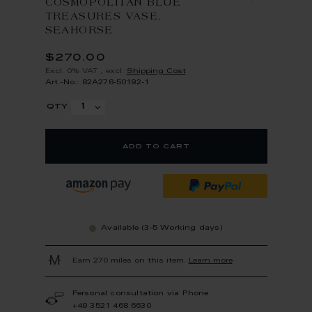
COSMOPOLITAN BLUE
TREASURES VASE,
SEAHORSE
$270.00
Excl. 0% VAT
,
excl.
Shipping Cost
Art.-No.: 82A278-50192-1
qty
add to cart
Available (3-5 Working days)
Earn 270 miles on this item.
Learn more
Personal consultation via Phone
+49 3521 468 6630