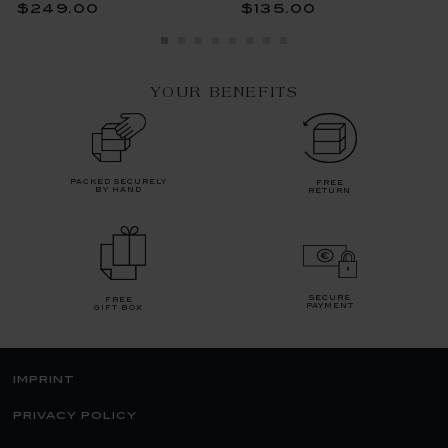
$249.00
$135.00
YOUR BENEFITS
packed securely
free
by hand
return
secure
free
payment
gift box
imprint
privacy policy