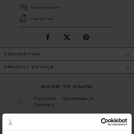
Secure Payment
Free gift box
description
product details
good to know
Porcelain - Handmade in
Germany
Dishwaher Safe