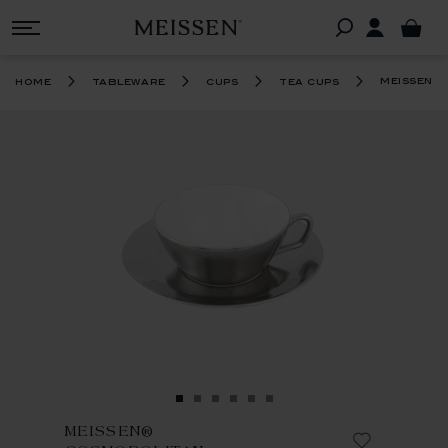
®
meissen
c
home
tableware
cups
tea cups
MEISSEN®