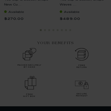
New Cu...
Waves ...
Available
Available
$270.00
$489.00
YOUR BENEFITS
packed securely
free
by hand
return
secure
free
payment
gift box