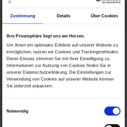
Porcelain - Handmade in
Zustimmung
Details
Über Cookies
Germany
Ihre Privatsphäre liegt uns am Herzen.
more products from the
Um Ihnen ein optimales Erlebnis auf unserer Website zu
cosmopolitan platin collection
ermöglichen, nutzen wir Cookies und Trackingmethoden.
Deren Einsatz stimmen Sie mit Ihrer Einwilligung zu.
Informationen zur Nutzung von Cookies finden Sie in
unserer Datenschutzerklärung. Die Einstellungen zur
Verwendung von Cookies auf unserer Website können
Sie jederzeit anpassen.
Einwilligungsauswahl
Notwendig
Candlestick, Large, Shape
Coffee Cup & Saucer,