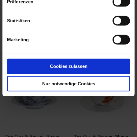
Präferenzen
MEISSEN®...
Shape MEI...
Available
Available
Statistiken
$155.00
$573.00
Marketing
we think you’ll like these
Cookies zulassen
Nur notwendige Cookies
Tea Cup & Saucer, Shape
Tea Cup & Saucer, Shape