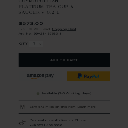
COSMOPOLITAN
PLATINUM TEA CUP &
SAUCER V 0,2 L
$573.00
Excl. 0% VAT
,
excl.
Shipping Cost
Art.-No.: 99A214-37633-1
qty
add to cart
Available (3-5 Working days)
Earn 573 miles on this item.
Learn more
Personal consultation via Phone
+49 3521 468 6630