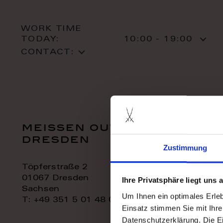
WORK TIME
TODAY:
10:00 - 19:00
CONTACT:
meissen outlet
dresden
Zustimmung
Töpferstraße 2
01067 Dresden
Ihre Privatsphäre liegt uns
Sachsen
Um Ihnen ein optimales Erle
T: +49 351 5 01 48 06
Einsatz stimmen Sie mit Ihre
Datenschutzerklärung. Die E