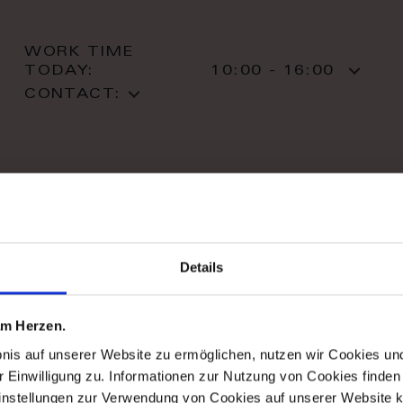
WORK TIME
TODAY:
10:00 - 16:00
CONTACT:
stil haus design-studio
Details
Striletska str. 4
01025 Kiev
Kiev
 am Herzen.
T: +38 044 490 71 63
bnis auf unserer Website zu ermöglichen, nutzen wir Cookies u
r Einwilligung zu. Informationen zur Nutzung von Cookies finden 
instellungen zur Verwendung von Cookies auf unserer Website k