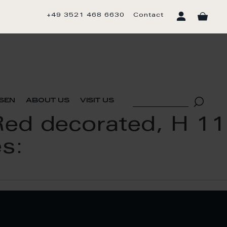
+49 3521 468 6630
Contact
sen
about us
visit us
Red decorated, H 11
es: