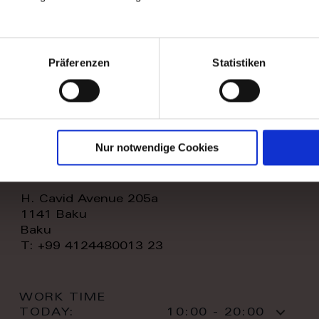
WORK TIME
TODAY:
11:00 - 20:00
CONTACT:
Präferenzen
Statistiken
Nur notwendige Cookies
royal home store llc
H. Cavid Avenue 205a
1141 Baku
Baku
T: +99 4124480013 23
WORK TIME
TODAY:
10:00 - 20:00