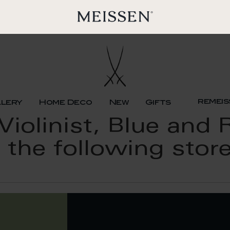
remeis
llery
Home Deco
New
Gifts
iolinist, Blue and 
 the following stor