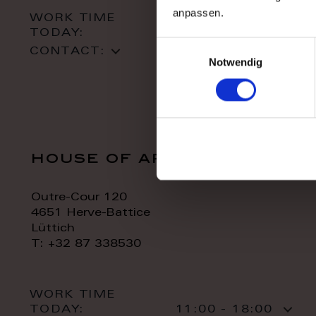
anpassen.
WORK TIME
TODAY:
10:00 - 18:00
Einwilligungsauswahl
CONTACT:
Notwendig
house of art
Outre-Cour 120
4651 Herve-Battice
Lüttich
T: +32 87 338530
WORK TIME
TODAY:
11:00 - 18:00