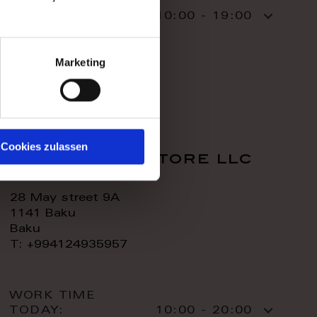
WORK TIME
TODAY:
10:00 - 19:00
CONTACT:
Marketing
Cookies zulassen
royal home store llc
28 May street 9A
1141 Baku
Baku
T: +994124935957
WORK TIME
TODAY:
10:00 - 20:00