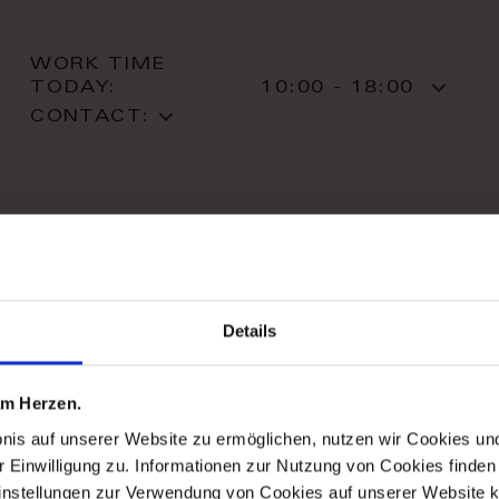
WORK TIME
TODAY:
10:00 - 18:00
CONTACT:
stil haus design-studio
Details
Striletska str. 4
01025 Kiev
Kiev
 am Herzen.
T: +38 044 490 71 63
bnis auf unserer Website zu ermöglichen, nutzen wir Cookies u
r Einwilligung zu. Informationen zur Nutzung von Cookies finden 
instellungen zur Verwendung von Cookies auf unserer Website k