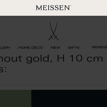
remeis
llery
Home Deco
New
Gifts
thout gold, H 10 cm
s: