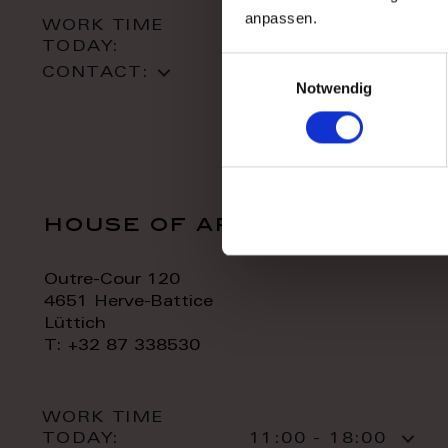
anpassen.
WORK TIME
TODAY:
10:00 - 18:00
Einwilligungsauswahl
CONTACT:
Notwendig
house of art
Outre-Cour 120
4651 Herve-Battice
Lüttich
T: +32 87 338530
WORK TIME
TODAY:
11:00 - 18:00