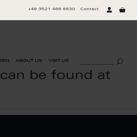
+49 3521 468 6630
Contact
sen
about us
visit us
 can be found at