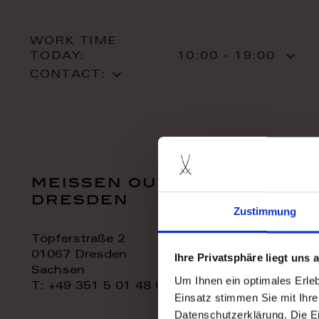
WORK TIME
TODAY:
10:00 - 19:00
CONTACT:
meissen outlet
dresden
Zustimmung
Töpferstraße 2
01067 Dresden
Ihre Privatsphäre liegt uns
Sachsen
Um Ihnen ein optimales Erle
T: +49 351 5 01 48 06
Einsatz stimmen Sie mit Ihre
Datenschutzerklärung. Die E