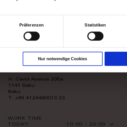
WORK TIME
TODAY:
11:00 - 20:00
CONTACT:
Präferenzen
Statistiken
Nur notwendige Cookies
royal home store llc
H. Cavid Avenue 205a
1141 Baku
Baku
T: +99 4124480013 23
WORK TIME
TODAY:
10:00 - 20:00