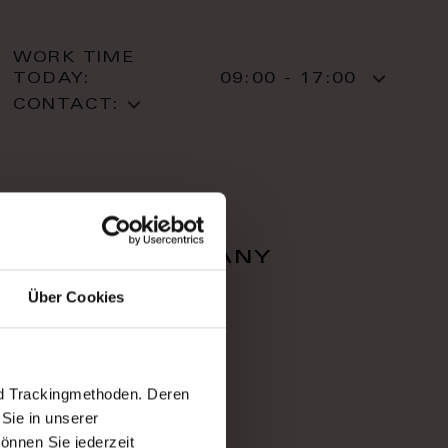
WORK TIME
TODAY:
09:00 - 17:00
CONTACT:
falcon company
Über Cookies
Zahradnì 616/1
36001 Karlovy Vary
Karlovy Vary
T: +420 353 220 05
nd Trackingmethoden. Deren
Sie in unserer
önnen Sie jederzeit