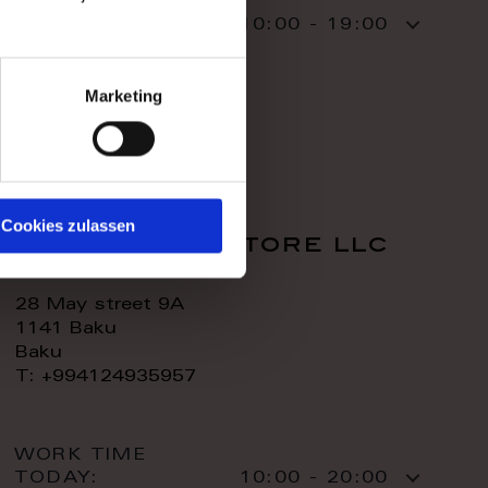
WORK TIME
TODAY:
10:00 - 19:00
CONTACT:
Marketing
Cookies zulassen
royal home store llc
28 May street 9A
1141 Baku
Baku
T: +994124935957
WORK TIME
TODAY:
10:00 - 20:00