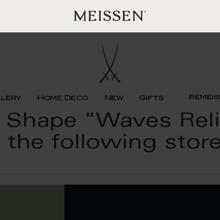
remeis
llery
Home Deco
New
Gifts
, Shape "Waves Reli
 the following stor