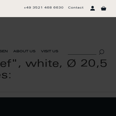
+49 3521 468 6630
Contact
sen
about us
visit us
ef", white, Ø 20,5
es: