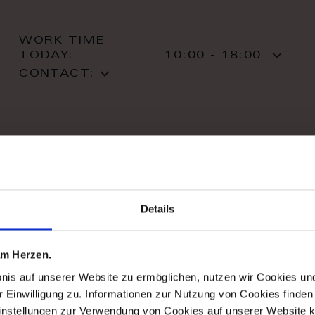
WORK TIME
TODAY:
10:00 - 18:00
CONTACT:
stil haus design-studio
Details
Striletska str. 4
01025 Kiev
Kiev
 am Herzen.
T: +38 044 490 71 63
bnis auf unserer Website zu ermöglichen, nutzen wir Cookies u
r Einwilligung zu. Informationen zur Nutzung von Cookies finden 
instellungen zur Verwendung von Cookies auf unserer Website k