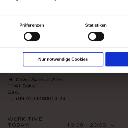
WORK TIME
TODAY:
11:00 - 20:00
CONTACT:
Präferenzen
Statistiken
Nur notwendige Cookies
royal home store llc
H. Cavid Avenue 205a
1141 Baku
Baku
T: +99 4124480013 23
WORK TIME
TODAY:
10:00 - 20:00