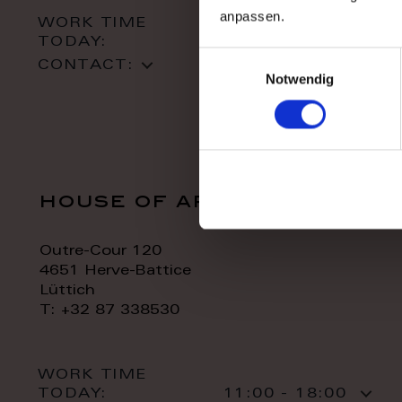
anpassen.
WORK TIME
TODAY:
10:00 - 18:00
Einwilligungsauswahl
CONTACT:
Notwendig
house of art
Outre-Cour 120
4651 Herve-Battice
Lüttich
T: +32 87 338530
WORK TIME
TODAY:
11:00 - 18:00