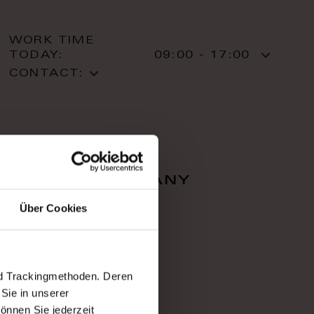
WORK TIME
TODAY:
09:00 - 17:00
CONTACT:
falcon company
Über Cookies
Zahradnì 616/1
36001 Karlovy Vary
Karlovy Vary
T: +420 353 220 05
nd Trackingmethoden. Deren
Sie in unserer
önnen Sie jederzeit