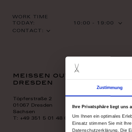
WORK TIME
TODAY:
10:00 - 19:00
CONTACT:
meissen outlet
dresden
Zustimmung
Töpferstraße 2
01067 Dresden
Ihre Privatsphäre liegt uns
Sachsen
Um Ihnen ein optimales Erle
T: +49 351 5 01 48 06
Einsatz stimmen Sie mit Ihre
Datenschutzerklärung. Die E