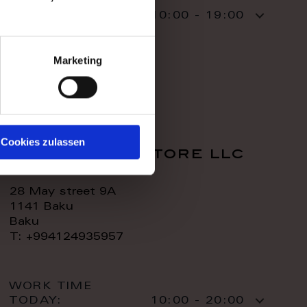
WORK TIME
TODAY:
10:00 - 19:00
CONTACT:
Marketing
Cookies zulassen
royal home store llc
28 May street 9A
1141 Baku
Baku
T: +994124935957
WORK TIME
TODAY:
10:00 - 20:00