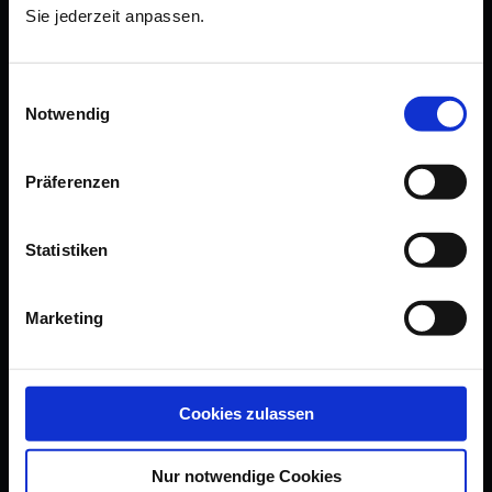
Sie jederzeit anpassen.
contact us
newsletter
Einwilligungsauswahl
Notwendig
guarantee
submit a withdrawal
Präferenzen
sell via meissen
Statistiken
FOLLOW US
Marketing
Cookies zulassen
Nur notwendige Cookies