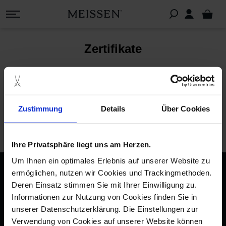
Zertifikate
Wo erhalte ich MEISSEN Zertifikate?
Zustimmung
Details
Über Cookies
Zurück zur FAQ-Hauptseite
Ihre Privatsphäre liegt uns am Herzen.
Um Ihnen ein optimales Erlebnis auf unserer Website zu
imprint
ermöglichen, nutzen wir Cookies und Trackingmethoden.
Deren Einsatz stimmen Sie mit Ihrer Einwilligung zu.
privacy policy
Informationen zur Nutzung von Cookies finden Sie in
accessibility statement
unserer Datenschutzerklärung. Die Einstellungen zur
Verwendung von Cookies auf unserer Website können
terms & conditions