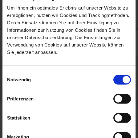
Free gift box
Um Ihnen ein optimales Erlebnis auf unserer Website zu
ermöglichen, nutzen wir Cookies und Trackingmethoden.
Deren Einsatz stimmen Sie mit Ihrer Einwilligung zu.
Informationen zur Nutzung von Cookies finden Sie in
unserer Datenschutzerklärung. Die Einstellungen zur
description
Verwendung von Cookies auf unserer Website können
product details
Sie jederzeit anpassen.
good to know
Einwilligungsauswahl
Notwendig
Porcelain - Handmade in
Germany
Präferenzen
YOUR BENEFITS
Statistiken
Marketing
packed securely
free