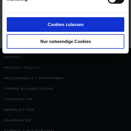
by hand
return
Cookies zulassen
secure
free
payment
gift box
Nur notwendige Cookies
imprint
privacy policy
accessibility statement
terms & conditions
contact us
newsletter
guarantee