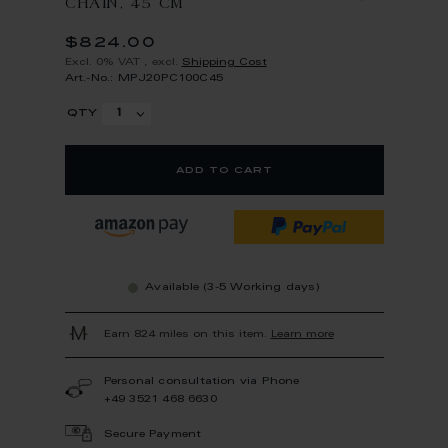
CHAIN, 45 CM
$824.00
Excl. 0% VAT
,
excl.
Shipping Cost
Art.-No.: MPJ20PC100C45
qty
add to cart
Available (3-5 Working days)
Earn 824 miles on this item.
Learn more
Personal consultation via Phone
+49 3521 468 6630
Secure Payment