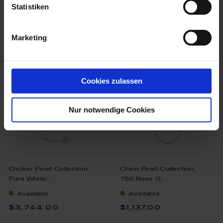
Statistiken
more products from the pearl
collection pure white
Marketing
Cookies zulassen
Nur notwendige Cookies
Choker Pearl Collection
Chain Pearl Collection,
Pure White...
750 Rose G...
Available
Available
$3,744.00
$1,137.00