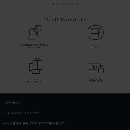
YOUR BENEFITS
packed securely
free
by hand
return
secure
free
payment
gift box
imprint
privacy policy
accessibility statement