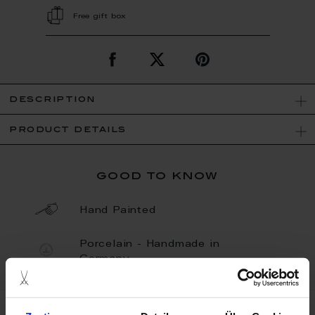
Free gift box
description
product details
good to know
Hand Painted
Porcelain - Handmade in
Germany