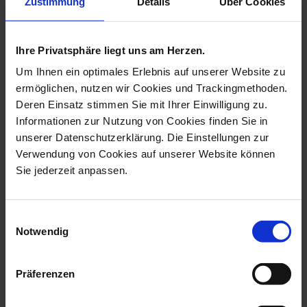
Zustimmung
Details
Über Cookies
more products from the pearl
collection lilac
Ihre Privatsphäre liegt uns am Herzen.
Um Ihnen ein optimales Erlebnis auf unserer Website zu
ermöglichen, nutzen wir Cookies und Trackingmethoden.
Deren Einsatz stimmen Sie mit Ihrer Einwilligung zu.
Informationen zur Nutzung von Cookies finden Sie in
unserer Datenschutzerklärung. Die Einstellungen zur
Verwendung von Cookies auf unserer Website können
Sie jederzeit anpassen.
Chain Pearl Collection,
Ring Circle, Pearl
Einwilligungsauswahl
750 Rose G...
Collection Lila...
Notwendig
Available
Available
$1,137.00
$1,763.00
Präferenzen