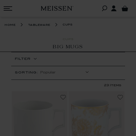
cups
home
tableware
CUPS
BIG MUGS
FILTER
SORTING:
23
Items