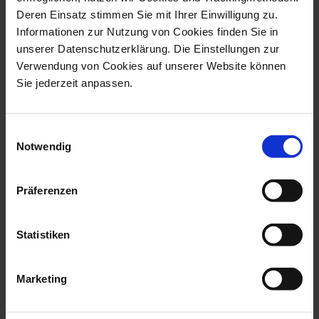
Available
Deren Einsatz stimmen Sie mit Ihrer Einwilligung zu.
$228.00
Informationen zur Nutzung von Cookies finden Sie in
unserer Datenschutzerklärung. Die Einstellungen zur
Verwendung von Cookies auf unserer Website können
Sie jederzeit anpassen.
Einwilligungsauswahl
Notwendig
Präferenzen
Golden Onion Style
MEISSEN Christmas Original
Big Mug V 0,5 l
Big Mug V 0,5 l
Statistiken
Available
Available
$155.00
$155.00
Marketing