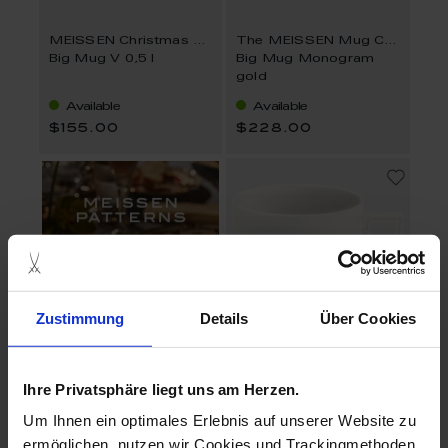
MEISSEN Christmas Peryton
The MEISSEN Mug Collection
Big Mug V 0,5 l
Big Mug Monogram
gold
Available
Available
$155.00
$228.00
Zustimmung
Details
Über Cookies
Ihre Privatsphäre liegt uns am Herzen.
The MEISSEN Mug Collection
Big Mug Monogram
Um Ihnen ein optimales Erlebnis auf unserer Website zu
platinum
ermöglichen, nutzen wir Cookies und Trackingmethoden.