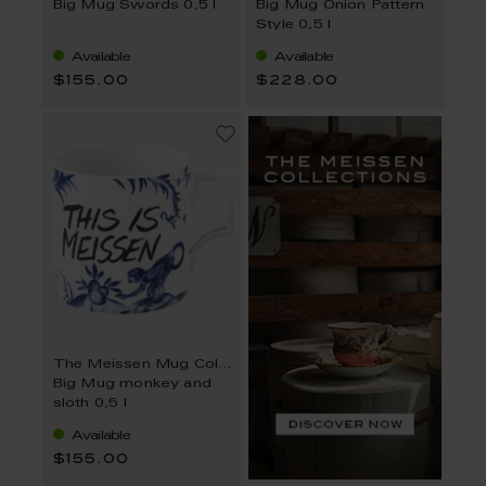
Big Mug Swords 0,5 l
Big Mug Onion Pattern
Style 0,5 l
Available
Available
$155.00
$228.00
The Meissen Mug Collection
Big Mug monkey and
sloth 0,5 l
Available
$155.00