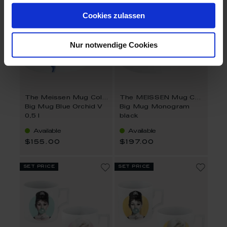
Cookies zulassen
Nur notwendige Cookies
The Meissen Mug Collection
The MEISSEN Mug Collection
Big Mug Blue Orchid V
Big Mug Monogram
0,5 l
black
Available
Available
$155.00
$197.00
set price
set price