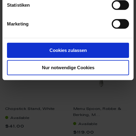
Statistiken
Marketing
we think you’ll like these
Cookies zulassen
Nur notwendige Cookies
Chopstick Stand, White
Menu Spoon, Robbe &
Berking, M...
Available
Available
$41.00
$119.00