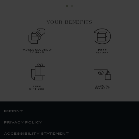
YOUR BENEFITS
packed securely
free
by hand
return
secure
free
payment
gift box
imprint
privacy policy
accessibility statement