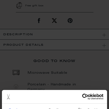
Free gift box
description
product details
good to know
Microwave Suitable
Porcelain - Handmade in
Germany
Dishwaher Safe