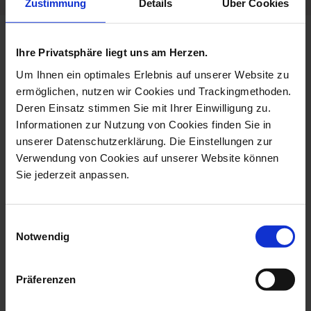
Zustimmung
Details
Über Cookies
more products from the waves
Ihre Privatsphäre liegt uns am Herzen.
pure collection
Um Ihnen ein optimales Erlebnis auf unserer Website zu
ermöglichen, nutzen wir Cookies und Trackingmethoden.
Deren Einsatz stimmen Sie mit Ihrer Einwilligung zu.
Informationen zur Nutzung von Cookies finden Sie in
unserer Datenschutzerklärung. Die Einstellungen zur
Verwendung von Cookies auf unserer Website können
Sie jederzeit anpassen.
Einwilligungsauswahl
Notwendig
Sake Cup, White, V 0,05
Sake Bottle, White, H
L
14,5 Cm
Präferenzen
Available
Available
$23.00
$93.00