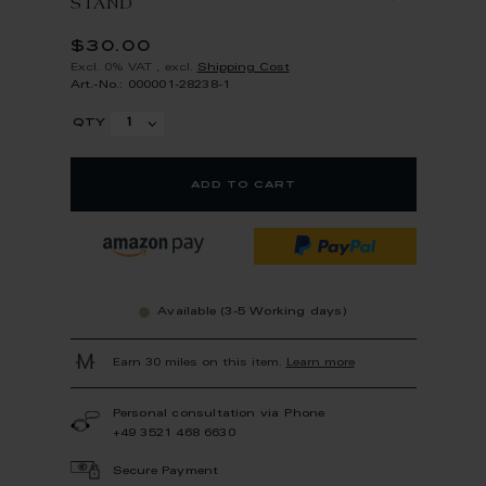
STAND
$30.00
Excl. 0% VAT
,
excl.
Shipping Cost
Art.-No.: 000001-28238-1
qty
add to cart
Available (3-5 Working days)
Earn 30 miles on this item.
Learn more
Personal consultation via Phone
+49 3521 468 6630
Secure Payment