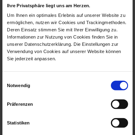
Ihre Privatsphäre liegt uns am Herzen.
Um Ihnen ein optimales Erlebnis auf unserer Website zu
ermöglichen, nutzen wir Cookies und Trackingmethoden.
Deren Einsatz stimmen Sie mit Ihrer Einwilligung zu.
Informationen zur Nutzung von Cookies finden Sie in
unserer Datenschutzerklärung. Die Einstellungen zur
Verwendung von Cookies auf unserer Website können
Sie jederzeit anpassen.
Vase, Hand Axe Series,
Tealight Holder, Hand
Einwilligungsauswahl
Medium, Whi...
Axe Series, ...
Notwendig
Available
Available
$135.00
$51.00
Präferenzen
Statistiken
we think you’ll like these