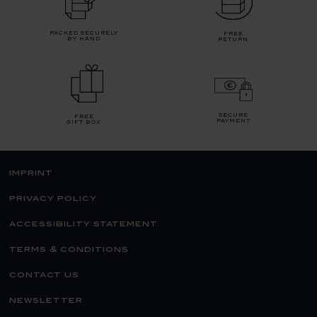
packed securely
free
by hand
return
secure
free
payment
gift box
imprint
privacy policy
accessibility statement
terms & conditions
contact us
newsletter