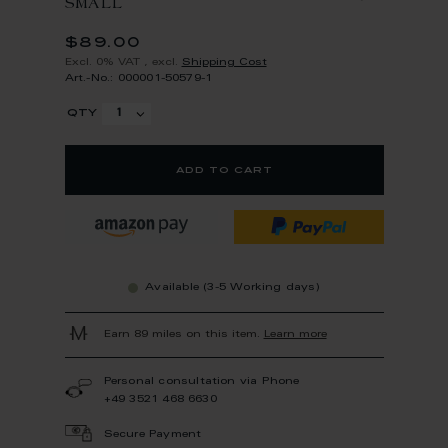
SMALL
$89.00
Excl. 0% VAT
,
excl.
Shipping Cost
Art.-No.: 000001-50579-1
qty
add to cart
Available (3-5 Working days)
Earn 89 miles on this item.
Learn more
Personal consultation via Phone
+49 3521 468 6630
Secure Payment