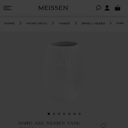
hand 
home
home deco
vases
small vases
HAND AXE SERIES VASE