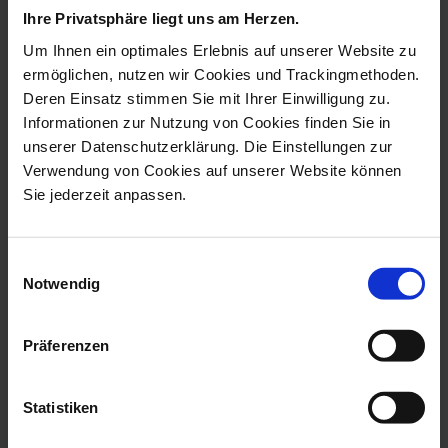
Ihre Privatsphäre liegt uns am Herzen.
Um Ihnen ein optimales Erlebnis auf unserer Website zu
ermöglichen, nutzen wir Cookies und Trackingmethoden.
Deren Einsatz stimmen Sie mit Ihrer Einwilligung zu.
Informationen zur Nutzung von Cookies finden Sie in
unserer Datenschutzerklärung. Die Einstellungen zur
Verwendung von Cookies auf unserer Website können
Sie jederzeit anpassen.
Vase, Hand Axe Series,
Vase, Hand Axe Series,
Einwilligungsauswahl
Small, Whit...
Medium, Whi...
Notwendig
Available
Available
$89.00
$135.00
Präferenzen
Statistiken
we think you’ll like these