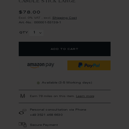
CANDLE STICK LARGE
$78.00
Excl. 0% VAT
,
excl.
Shipping Cost
Art.-No.: 000001-53139-1
qty
add to cart
Available (3-5 Working days)
Earn 78 miles on this item.
Learn more
Personal consultation via Phone
+49 3521 468 6630
Secure Payment