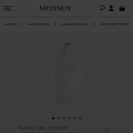
hand axe series
home
home deco
candlesticks
HAND AXE SERIES