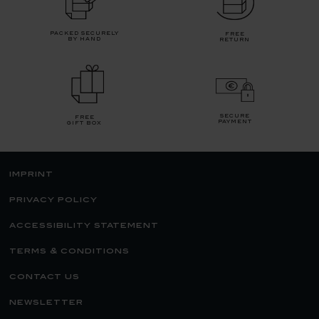
packed securely
free
by hand
return
secure
free
payment
gift box
imprint
privacy policy
accessibility statement
terms & conditions
contact us
newsletter