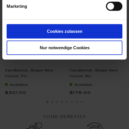
Marketing
Cookies zulassen
Nur notwendige Cookies
Candlestick, Shape New
Candlestick, Shape New
Cutout, Pin...
Cutout, Blu...
Available
Available
$301.00
$176.00
YOUR BENEFITS