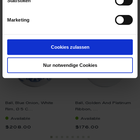
Statistiken
we think you’ll like these
Marketing
Cookies zulassen
Nur notwendige Cookies
Ball, Blue Onion, White
Ball, Golden And Platinum
Rim, Ø 5 C...
Ribbon, ...
Available
Available
$208.00
$176.00