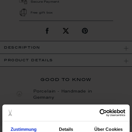
Secure Payment
Free gift box
description
product details
good to know
Porcelain - Handmade in
Germany
Bisque
Zustimmung
Details
Über Cookies