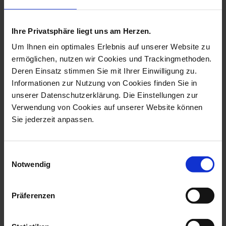
more products from the bisque
collection
Ihre Privatsphäre liegt uns am Herzen.
ReMEISSEN
Um Ihnen ein optimales Erlebnis auf unserer Website zu
ermöglichen, nutzen wir Cookies und Trackingmethoden.
Deren Einsatz stimmen Sie mit Ihrer Einwilligung zu.
Informationen zur Nutzung von Cookies finden Sie in
unserer Datenschutzerklärung. Die Einstellungen zur
Verwendung von Cookies auf unserer Website können
Sie jederzeit anpassen.
Einwilligungsauswahl
Goethe, White, Bisque, H
Bell With Relief, Angel,
Notwendig
32 Cm
White, Bi...
Available
Available
Präferenzen
$1,506.00
$103.00