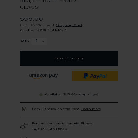
BISQUE BALL SANTA
CLAUS
$99.00
Excl. 0% VAT
,
excl.
Shipping Cost
Art.-No.: 001001-55M27-1
qty
add to cart
Available (3-5 Working days)
Earn 99 miles on this item.
Learn more
Personal consultation via Phone
+49 3521 468 6630