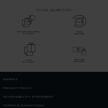
YOUR BENEFITS
packed securely
free
by hand
return
secure
free
payment
gift box
imprint
privacy policy
accessibility statement
terms & conditions