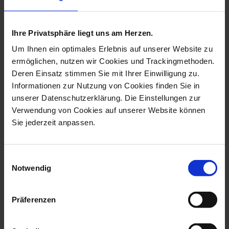
more products from the tree
decoration collection
Ihre Privatsphäre liegt uns am Herzen.
Um Ihnen ein optimales Erlebnis auf unserer Website zu
ermöglichen, nutzen wir Cookies und Trackingmethoden.
Deren Einsatz stimmen Sie mit Ihrer Einwilligung zu.
Informationen zur Nutzung von Cookies finden Sie in
unserer Datenschutzerklärung. Die Einstellungen zur
Verwendung von Cookies auf unserer Website können
Sie jederzeit anpassen.
Einwilligungsauswahl
Bell, Holly, Coloured And
Ornament, Guardian
Notwendig
Gold, Go...
Angel, White, H...
Available
Available
Präferenzen
$343.00
$82.00