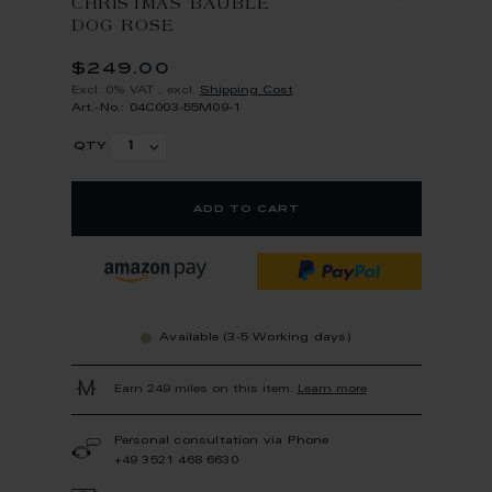
CHRISTMAS BAUBLE
DOG ROSE
$249.00
Excl. 0% VAT
,
excl.
Shipping Cost
Art.-No.: 04C003-55M09-1
qty
add to cart
Available (3-5 Working days)
Earn 249 miles on this item.
Learn more
Personal consultation via Phone
+49 3521 468 6630