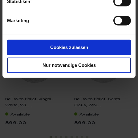
Statistiken
we think you’ll like these
Marketing
Cookies zulassen
Nur notwendige Cookies
Ball With Relief, Angel,
Ball With Relief, Santa
White, Wi...
Claus, Whi...
Available
Available
$99.00
$99.00