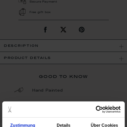
Secure Payment
Free gift box
description
product details
good to know
Hand Painted
Porcelain - Handmade in
Germany
Zustimmung
Details
Über Cookies