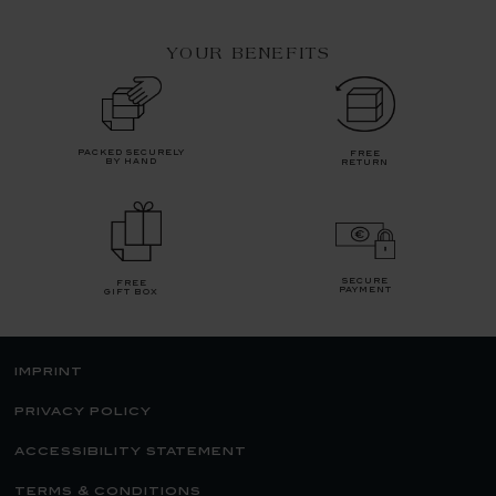
YOUR BENEFITS
packed securely
free
by hand
return
secure
free
payment
gift box
imprint
privacy policy
accessibility statement
terms & conditions