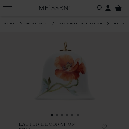
home
home deco
seasonal decoration
bells
EASTER DECORATION