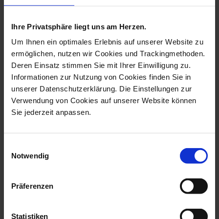
more products from the tree
decoration collection
Ihre Privatsphäre liegt uns am Herzen.
Um Ihnen ein optimales Erlebnis auf unserer Website zu
ermöglichen, nutzen wir Cookies und Trackingmethoden.
Deren Einsatz stimmen Sie mit Ihrer Einwilligung zu.
Informationen zur Nutzung von Cookies finden Sie in
unserer Datenschutzerklärung. Die Einstellungen zur
Verwendung von Cookies auf unserer Website können
Sie jederzeit anpassen.
Einwilligungsauswahl
Bell, Holly, Coloured And
Ornament, Guardian
Notwendig
Gold, Go...
Angel, White, H...
Available
Available
Präferenzen
$343.00
$82.00
Statistiken