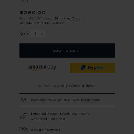
BELL
$260.00
Excl. 0% VAT
,
excl.
Shipping Cost
Art.-No.: 615201-55M02-1
qty
add to cart
Available (3-5 Working days)
Earn 260 miles on this item.
Learn more
Personal consultation via Phone
+49 3521 468 6630
Secure Payment