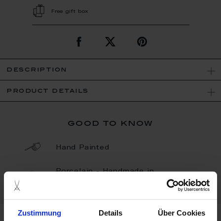
Free gift box
description
product details
good to know
Hand Painted
Porcelain - Handmade in
Germany
Zustimmung
Details
Über Cookies