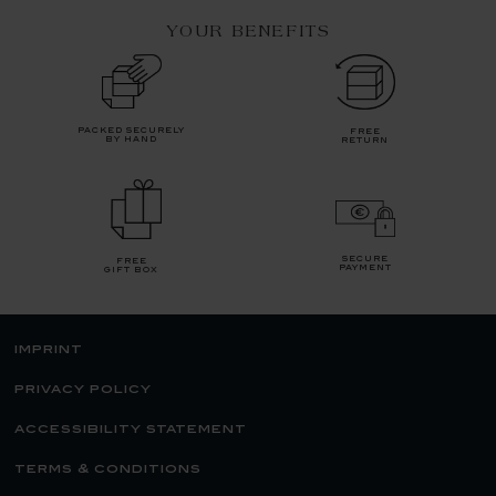
YOUR BENEFITS
packed securely
free
by hand
return
secure
free
payment
gift box
imprint
privacy policy
accessibility statement
terms & conditions