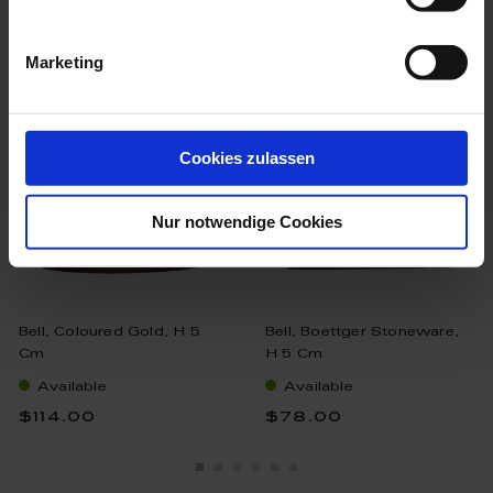
we think you’ll like these
Marketing
Cookies zulassen
Nur notwendige Cookies
Bell, Coloured Gold, H 5
Bell, Boettger Stoneware,
Cm
H 5 Cm
Available
Available
$114.00
$78.00