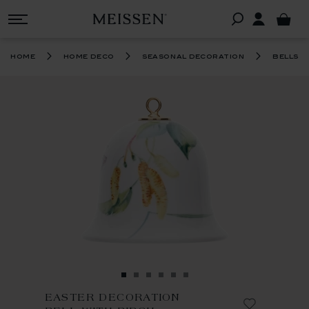
home
home deco
seasonal decoration
bells
EASTER DECORATION