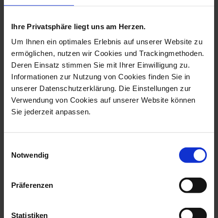
more products from the tree
decoration collection
Ihre Privatsphäre liegt uns am Herzen.
Um Ihnen ein optimales Erlebnis auf unserer Website zu
ermöglichen, nutzen wir Cookies und Trackingmethoden.
Deren Einsatz stimmen Sie mit Ihrer Einwilligung zu.
Informationen zur Nutzung von Cookies finden Sie in
unserer Datenschutzerklärung. Die Einstellungen zur
Verwendung von Cookies auf unserer Website können
Sie jederzeit anpassen.
Einwilligungsauswahl
Bell, Holly, Coloured And
Ornament, Guardian
Notwendig
Gold, Go...
Angel, White, H...
Available
Available
Präferenzen
$343.00
$82.00
Statistiken