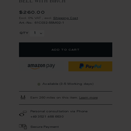
BELL WITH BIRCH
$260.00
Excl. 0% VAT
,
excl.
Shipping Cost
Art.-No.: 61C032-55M02-1
qty
add to cart
Available (3-5 Working days)
Earn 260 miles on this item.
Learn more
Personal consultation via Phone
+49 3521 468 6630
Secure Payment