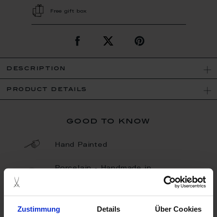
Free gift box
description
product details
good to know
Hand Painted
Porcelain - Handmade in
Germany
Zustimmung
Details
Über Cookies