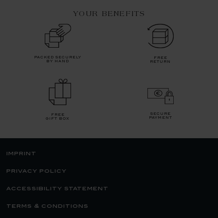
YOUR BENEFITS
packed securely
free
by hand
return
secure
free
payment
gift box
imprint
privacy policy
accessibility statement
terms & conditions