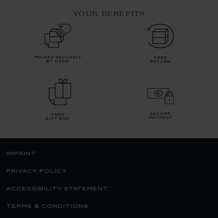
YOUR BENEFITS
packed securely
free
by hand
return
secure
free
payment
gift box
imprint
privacy policy
accessibility statement
terms & conditions