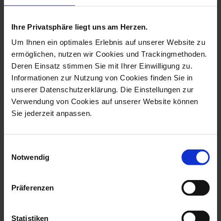
more products from the tree
decoration collection
Ihre Privatsphäre liegt uns am Herzen.
Um Ihnen ein optimales Erlebnis auf unserer Website zu
ermöglichen, nutzen wir Cookies und Trackingmethoden.
Deren Einsatz stimmen Sie mit Ihrer Einwilligung zu.
Informationen zur Nutzung von Cookies finden Sie in
unserer Datenschutzerklärung. Die Einstellungen zur
Verwendung von Cookies auf unserer Website können
Sie jederzeit anpassen.
Einwilligungsauswahl
Bell, Holly, Coloured And
Ornament, Guardian
Notwendig
Gold, Go...
Angel, White, H...
Available
Available
Präferenzen
$343.00
$82.00
Statistiken