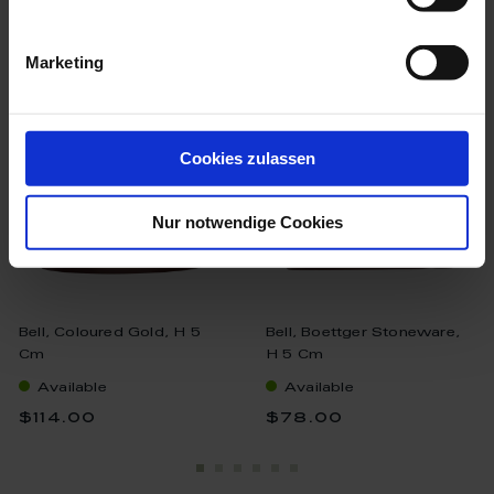
we think you’ll like these
Marketing
Cookies zulassen
Nur notwendige Cookies
Bell, Coloured Gold, H 5
Bell, Boettger Stoneware,
Cm
H 5 Cm
Available
Available
$114.00
$78.00