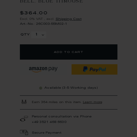
BELL, BLUE TITMOUSE
$364.00
Excl. 0% VAT
,
excl.
Shipping Cost
Art.-No.: 26C003-55M02-1
qty
add to cart
Available (3-5 Working days)
Earn 364 miles on this item.
Learn more
Personal consultation via Phone
+49 3521 468 6630
Secure Payment