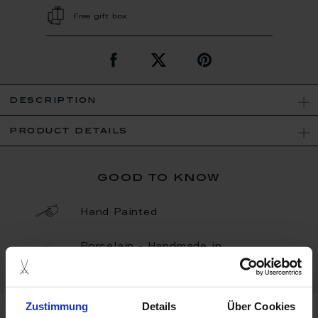
Free gift box
description
product details
good to know
Hand Painted
Porcelain - Handmade in
Germany
Zustimmung
Details
Über Cookies