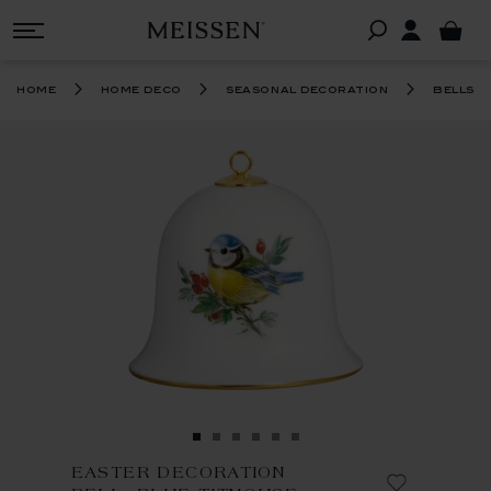
home
home deco
seasonal decoration
bells
EASTER DECORATION