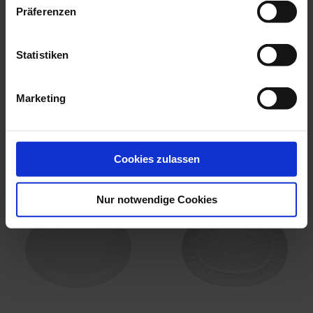
Präferenzen
Bowl With Lid, Shape B-
Teapot, Shape B-Form,
Form, Strew...
Strewn Flowe...
Statistiken
Available
Available
$3,327.00
$3,327.00
Marketing
we think you’ll like these
Cookies zulassen
Nur notwendige Cookies