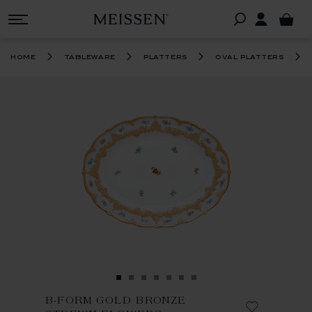
home
tableware
platters
oval platters
B-FORM GOLD BRONZE