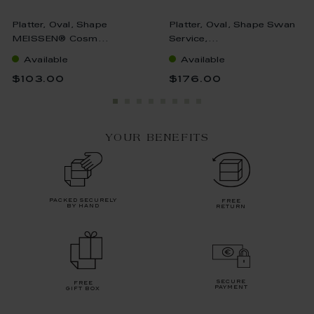
Platter, Oval, Shape
Platter, Oval, Shape Swan
MEISSEN® Cosm...
Service,...
Available
Available
$103.00
$176.00
YOUR BENEFITS
packed securely
free
by hand
return
secure
free
payment
gift box