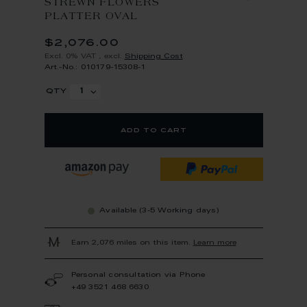
STREWN FLOWERS
PLATTER OVAL
$2,076.00
Excl. 0% VAT
,
excl.
Shipping Cost
Art.-No.: 010179-15308-1
qty
add to cart
Available (3-5 Working days)
Earn 2,076 miles on this item.
Learn more
Personal consultation via Phone
+49 3521 468 6630