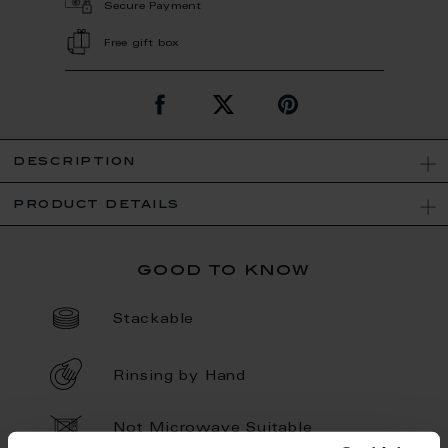
Secure Payment
Free gift box
description
product details
good to know
Stackable
Rinsing by Hand
Not Microwave Suitable