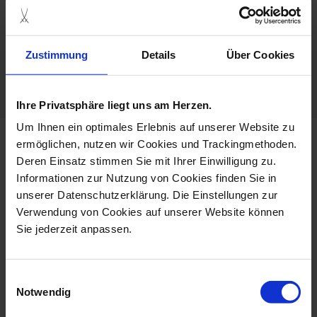
Not Microwave Suitable
Hand Painted
Zustimmung
Details
Über Cookies
Porcelain - Handmade in
Germany
Ihre Privatsphäre liegt uns am Herzen.
Um Ihnen ein optimales Erlebnis auf unserer Website zu
ermöglichen, nutzen wir Cookies und Trackingmethoden.
more products from the waves
Deren Einsatz stimmen Sie mit Ihrer Einwilligung zu.
relief forest flora collection
Informationen zur Nutzung von Cookies finden Sie in
unserer Datenschutzerklärung. Die Einstellungen zur
Verwendung von Cookies auf unserer Website können
Sie jederzeit anpassen.
Einwilligungsauswahl
Notwendig