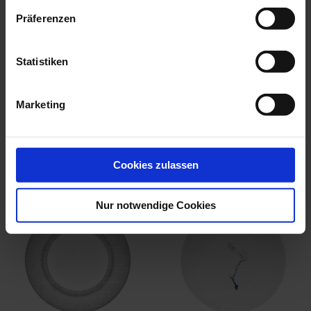
Präferenzen
Serving Dish, Small,
Charger Plate, Shape
Shape Waves R...
Waves Relief,...
Statistiken
Available
Available
$385.00
$406.00
Marketing
we think you’ll like these
Cookies zulassen
Nur notwendige Cookies