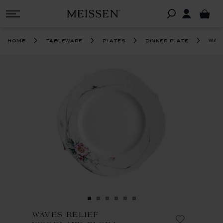
wav
home
tableware
plates
dinner plate
WAVES RELIEF