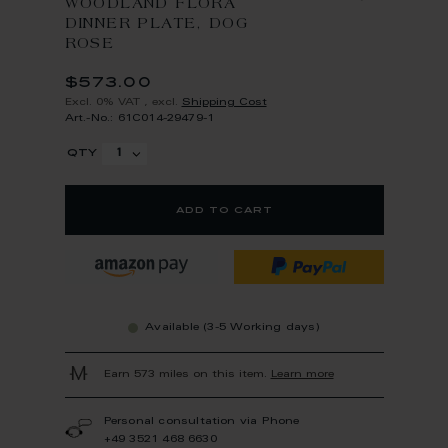
WOODLAND FLORA
DINNER PLATE, DOG
ROSE
$573.00
Excl. 0% VAT
,
excl.
Shipping Cost
Art.-No.: 61C014-29479-1
qty
add to cart
Available (3-5 Working days)
Earn 573 miles on this item.
Learn more
Personal consultation via Phone
+49 3521 468 6630