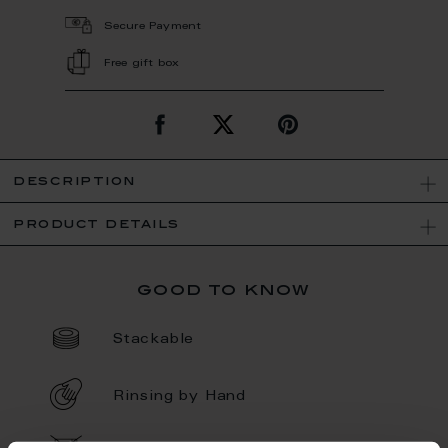
Secure Payment
Free gift box
description
product details
good to know
Stackable
Rinsing by Hand