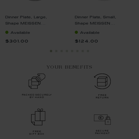
Dinner Plate, Large,
Dinner Plate, Small,
Shape MEISSEN...
Shape MEISSEN...
Available
Available
$301.00
$124.00
YOUR BENEFITS
packed securely
free
by hand
return
secure
free
payment
gift box