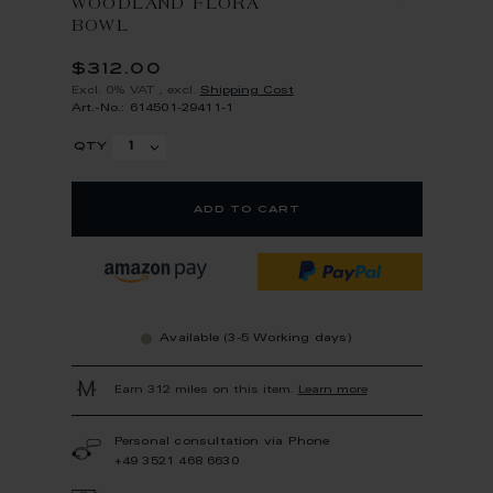
WOODLAND FLORA
BOWL
$312.00
Excl. 0% VAT
,
excl.
Shipping Cost
Art.-No.: 614501-29411-1
qty
add to cart
Available (3-5 Working days)
Earn 312 miles on this item.
Learn more
Personal consultation via Phone
+49 3521 468 6630