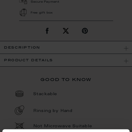
Secure Payment
Free gift box
description
product details
good to know
Stackable
Rinsing by Hand
Not Microwave Suitable