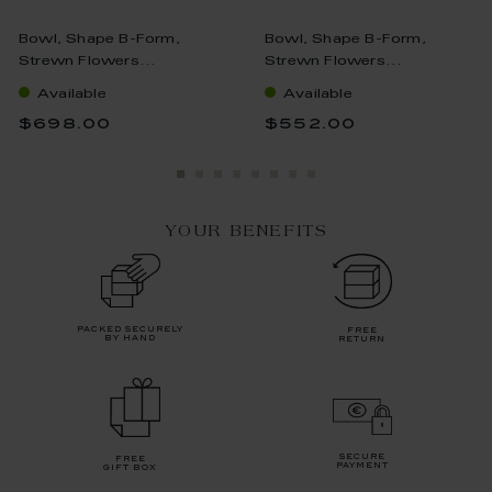
Bowl, Shape B-Form,
Bowl, Shape B-Form,
Strewn Flowers...
Strewn Flowers...
Available
Available
$698.00
$552.00
YOUR BENEFITS
packed securely
free
by hand
return
secure
free
payment
gift box