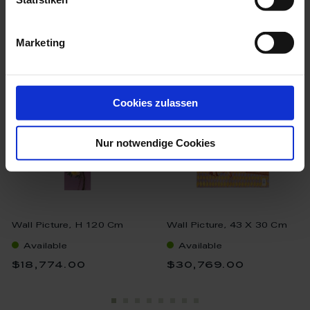
we think you’ll like these
Marketing
Cookies zulassen
Nur notwendige Cookies
Wall Picture, H 120 Cm
Wall Picture, 43 X 30 Cm
Available
Available
$18,774.00
$30,769.00