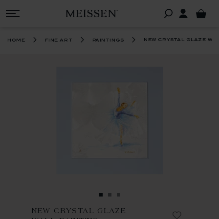
new crystal glaze wal
home
fine art
paintings
NEW CRYSTAL GLAZE