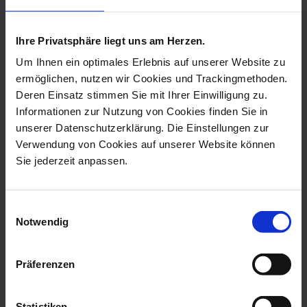
more products from the crystal
worlds detlef ritter collection
Ihre Privatsphäre liegt uns am Herzen.
Um Ihnen ein optimales Erlebnis auf unserer Website zu
ermöglichen, nutzen wir Cookies und Trackingmethoden.
Deren Einsatz stimmen Sie mit Ihrer Einwilligung zu.
Informationen zur Nutzung von Cookies finden Sie in
unserer Datenschutzerklärung. Die Einstellungen zur
Verwendung von Cookies auf unserer Website können
Sie jederzeit anpassen.
Einwilligungsauswahl
Notwendig
Wall Picture Polar Bear,
Wall Picture Snowy Owl,
New Cryst...
New Crysta...
Available
Available
Präferenzen
$9,377.00
$9,377.00
Statistiken