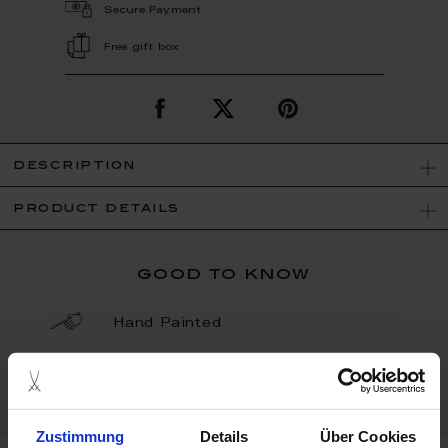
Secure Payment
Free gift box
description
product details
good to know
Hand Painted
Porcelain - Handmade in
Germany
Zustimmung
Details
Über Cookies