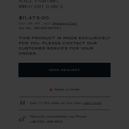
WALL PAINTING,
INNOCENT DANCE
$11,473.00
Excl. 0% VAT
,
excl.
Shipping Cost
Art.-No.: 65C062-90756-1
this product is made exclusively
for you. please contact our
customer service for your
order.
send request
Made to Order
Earn 11,473 miles on this item.
Learn more
Personal consultation via Phone
+49 3521 468 6630