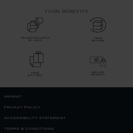
YOUR BENEFITS
packed securely
free
by hand
return
secure
free
payment
gift box
imprint
privacy policy
accessibility statement
terms & conditions