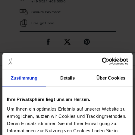
+49 3521 468 6630
Secure Payment
Free gift box
description
product details
Zustimmung
Details
Über Cookies
good to know
Ihre Privatsphäre liegt uns am Herzen.
Dishwasher Suitable
Um Ihnen ein optimales Erlebnis auf unserer Website zu
ermöglichen, nutzen wir Cookies und Trackingmethoden.
Deren Einsatz stimmen Sie mit Ihrer Einwilligung zu.
Not Microwave Suitable
Informationen zur Nutzung von Cookies finden Sie in