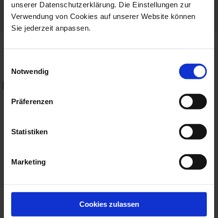
Porcelain - Handmade in
unserer Datenschutzerklärung. Die Einstellungen zur
Germany
Verwendung von Cookies auf unserer Website können
Sie jederzeit anpassen.
more products from the no 41
Einwilligungsauswahl
mystic maison collection
Notwendig
set price
set price
new
Präferenzen
Statistiken
Marketing
Mug Set, 2-Pcs, Shape
Charger Plate Set, 2-Pcs,
Cookies zulassen
Berlin, Myst...
Shape No...