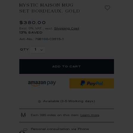
MYSTIC MAISON MUG
SET BORDEAUX, GOLD
$380.00
Excl. 0% VAT
,
excl.
Shipping Cost
13% saved
Art.-No.: 79B100-C3615-1
qty
add to cart
Available (3-5 Working days)
Earn 380 miles on this item.
Learn more
Personal consultation via Phone