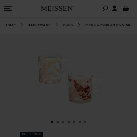
mystic maison mug set 
home
tableware
cups
set price