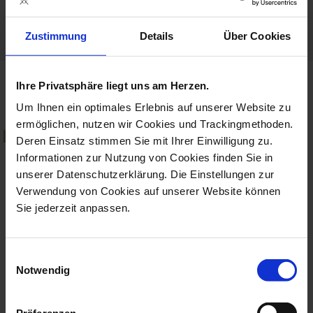
Porcelain - Handmade in
Germany
Zustimmung
Details
Über Cookies
Ihre Privatsphäre liegt uns am Herzen.
more products from the no 41
Um Ihnen ein optimales Erlebnis auf unserer Website zu
mystic maison collection
set price
set price
ermöglichen, nutzen wir Cookies und Trackingmethoden.
new
Deren Einsatz stimmen Sie mit Ihrer Einwilligung zu.
Informationen zur Nutzung von Cookies finden Sie in
unserer Datenschutzerklärung. Die Einstellungen zur
Verwendung von Cookies auf unserer Website können
Sie jederzeit anpassen.
Einwilligungsauswahl
Notwendig
Mug Set, 2-Pcs, Shape
Charger Plate Set, 2-Pcs,
Berlin, Myst...
Shape No...