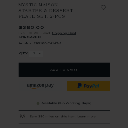
MYSTIC MAISON
STARTER & DESSERT
PLATE SET, 2-PCS
$380.00
Excl. 0% VAT
,
excl.
Shipping Cost
13% saved
Art.-No.: 79B100-C4147-1
qty
add to cart
Available (3-5 Working days)
Earn 380 miles on this item.
Learn more