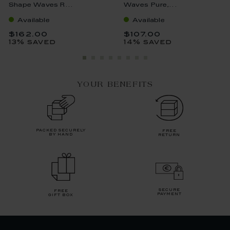
Shape Waves R...
Waves Pure,...
Available
Available
$162.00
$107.00
13% saved
14% saved
YOUR BENEFITS
packed securely
free
by hand
return
secure
free
payment
gift box