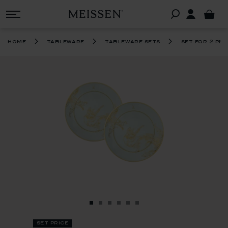
home
tableware
tableware sets
set for 2 pe
set price