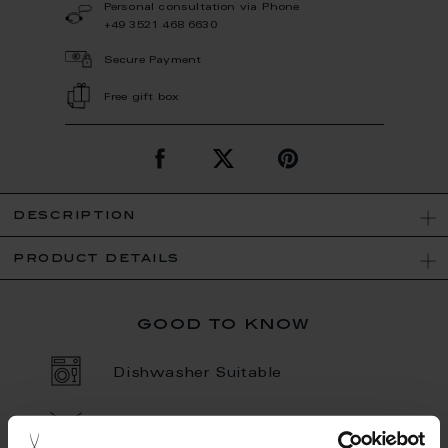
Personal consultation via Phone
+49 3521 468 6630
Secure Payment
Free gift box
description
product details
good to know
Dishwasher Suitable
Not Microwave Suitable