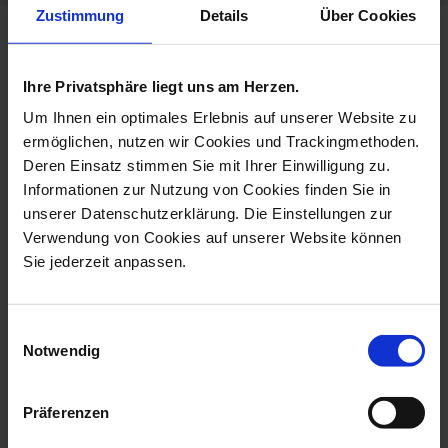
Zustimmung
Details
Über Cookies
more products from the
cosmopolitan golden bamboo
Ihre Privatsphäre liegt uns am Herzen.
collection
Um Ihnen ein optimales Erlebnis auf unserer Website zu
ermöglichen, nutzen wir Cookies und Trackingmethoden.
Deren Einsatz stimmen Sie mit Ihrer Einwilligung zu.
Informationen zur Nutzung von Cookies finden Sie in
unserer Datenschutzerklärung. Die Einstellungen zur
Verwendung von Cookies auf unserer Website können
Sie jederzeit anpassen.
Einwilligungsauswahl
Notwendig
Cappuccino Cup &
Platter, Shape MEISSEN®
Saucer, Shape...
Cosmopolit...
Präferenzen
Available
Available
$238.00
$301.00