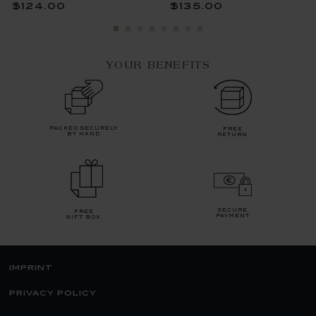
$124.00
$135.00
YOUR BENEFITS
packed securely
free
by hand
return
secure
free
payment
gift box
imprint
privacy policy