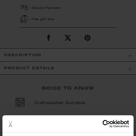
Secure Payment
Free gift box
description
product details
good to know
Dishwasher Suitable
Porcelain - Handmade in
Germany