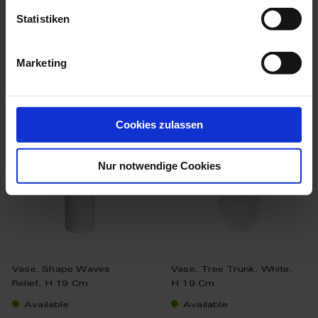
Statistiken
Marketing
we think you’ll like these
Cookies zulassen
Nur notwendige Cookies
Vase, Shape Waves
Vase, Tree Trunk, White,
Relief, H 19 Cm
H 19 Cm
Available
Available