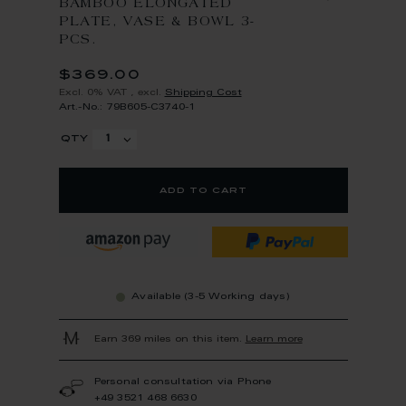
BAMBOO ELONGATED
PLATE, VASE & BOWL 3-
PCS.
$369.00
Excl. 0% VAT
,
excl.
Shipping Cost
Art.-No.: 79B605-C3740-1
qty
add to cart
Available (3-5 Working days)
Earn 369 miles on this item.
Learn more
Personal consultation via Phone
+49 3521 468 6630